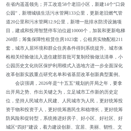
在省内遥遥领先；开工改造58个老旧小区，新建14个“口袋
公园”，新增城镇生活污水管网133公里，更新老旧燃气管
道20公里和污水管网12.9公里，新增一批排水防涝设施项
目，建成和投用智慧停车泊位超10000个，加装和更新电梯
268部；筹集保障性租赁住房1023套，公租房实物配租211
套，城市人居环境和群众住房条件得到系统提升。城市体
检相关经验做法入选住建部首批可复制经验做法清单，小
公园历史文化街区保护利用模式入选地方进一步全面深化
改革创新实践重点研究名单和省基层改革创新典型案例。
会议强调，2026年是“十五五”规划的开局之年，要拿
出开局之势、作出关键之为，立足城市工作新的历史定
位，坚持人民城市人民建、人民城市为人民，更好统筹投
资于物和投资于人，更好统筹惠民生和稳增长，更好统筹
防风险和促转型，系统推进好房子、好小区、好社区、好
城区“四好”建设，着力建设创新、宜居、美丽、韧性、文