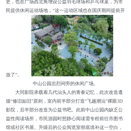
史，也在广场西北角增设公益羽毛球场和乒乓球桌，为市
民提供休闲运动场地，“这一运动区域也在国庆期间提前开
放了”。
中山公园忠烈祠旁的休闲广场。
大同影院承载着几代汕头人的青春记忆，此次改造遵
循“修旧如旧”原则，室内前半部分打造“飞越潮汕”裸眼3D
影院，后半部分改造为公益书吧。此前中山公园内缺乏公
益性阅读场所，市民游园时想静心阅读需专程前往市图书
馆或社区书屋。升级后的公众阅览室彻底填补这一空白，