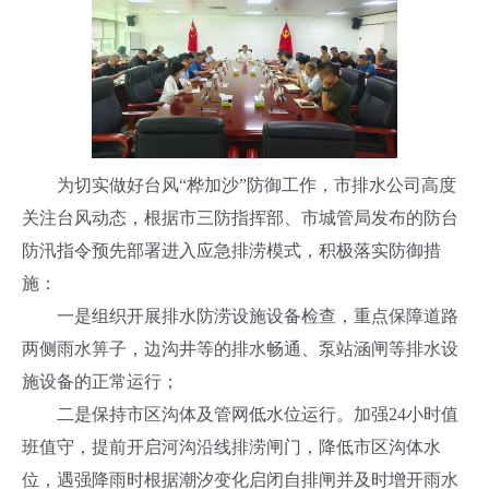
为切实做好台风“桦加沙”防御工作，市排水公司高度
关注台风动态，根据市三防指挥部、市城管局发布的防台
防汛指令预先部署进入应急排涝模式，积极落实防御措
施：
一是组织开展排水防涝设施设备检查
，重点保障道路
两侧雨水箅子，边沟井等的排水畅通、泵站涵闸等排水设
施设备的正常运行；
二是保持市区沟体及管网低水位运行。
加强24小时值
班值守，提前开启河沟沿线排涝闸门，降低市区沟体水
位，遇强降雨时根据潮汐变化启闭自排闸并及时增开雨水