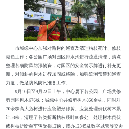
市城绿中心加强对路树的巡查及清理枯枝死叶、修枝
减负工作；各公园广场对园区排水沟进行疏通清理，清点
整理各项防风防汛物资，对园区的安全警示牌进行补充更
新，对倾斜的树木进行加固或移除，加强监测预警和巡查
力度，做足防风防汛准备工作。
9月16日至9月22日上午，中心属下各公园、广场共修
剪园区树木676株；城绿中心共修剪树木850余株，同时对
70余株高大危树进行应急塑形修剪。应急处理倒伏树木累
计53株，清理了各类折断枯枝残叶80多处，处理树木倒伏
或树枝折断至车辆受损12辆，接办12345及数字城管等交办