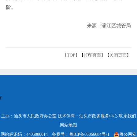
阶。
来源：
濠江区城管局
【TOP】
【
打印页面
】【
关闭页面
】
f
主办：汕头市人民政府办公室
技术保障：汕头市政务服务中心
联系我们
网站地图
网站标识码：4405000014
备案号：粤ICP备05066684号-1
粤公网安