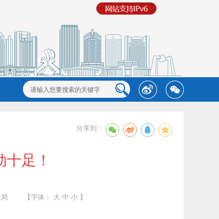
分享到：
劲十足！
法局
【字体：
大
中
小
】