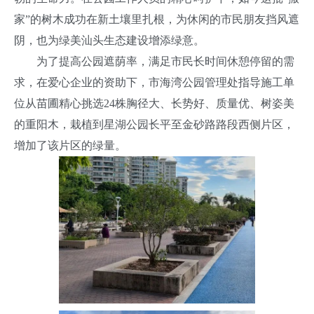
家”的树木成功在新土壤里扎根，为休闲的市民朋友挡风遮
阴，也为绿美汕头生态建设增添绿意。
为了提高公园遮荫率，满足市民长时间休憩停留的需
求，在爱心企业的资助下，市海湾公园管理处指导施工单
位从苗圃精心挑选24株胸径大、长势好、质量优、树姿美
的重阳木，栽植到星湖公园长平至金砂路路段西侧片区，
增加了该片区的绿量。