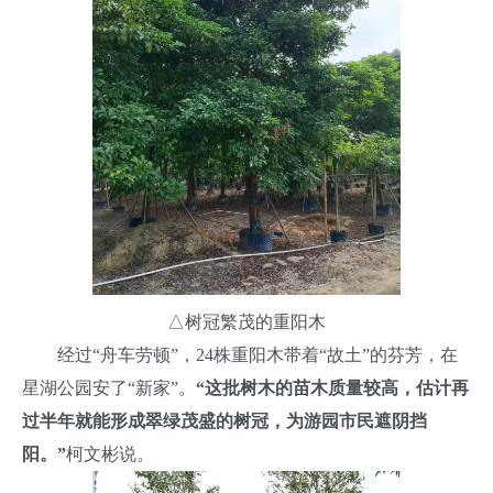
△树冠繁茂的重阳木
经过“舟车劳顿”，24株重阳木带着“故土”的芬芳，在
星湖公园安了“新家”。
“这批树木的苗木质量较高，估计再
过半年就能形成翠绿茂盛的树冠，为游园市民遮阴挡
阳。”
柯文彬说。