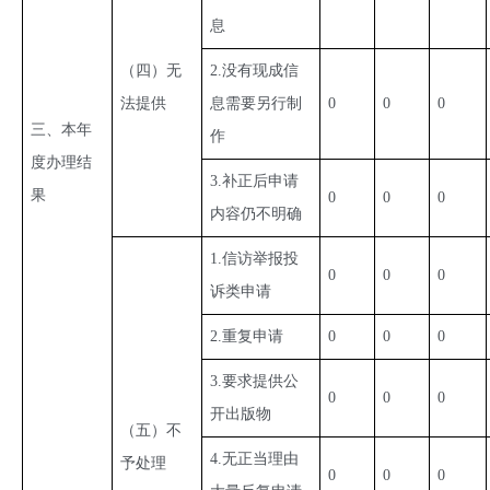
息
（四）无
2.没有现成信
法提供
息需要另行制
0
0
0
三、本年
作
度办理结
3.补正后申请
果
0
0
0
内容仍不明确
1.信访举报投
0
0
0
诉类申请
2.重复申请
0
0
0
3.要求提供公
0
0
0
开出版物
（五）不
4.无正当理由
予处理
0
0
0