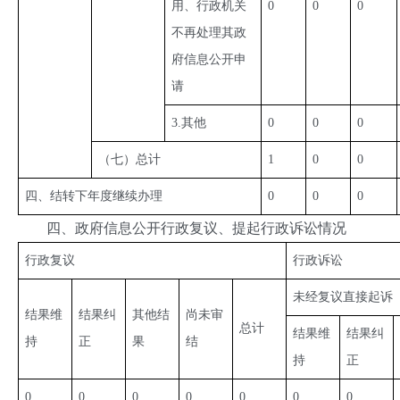
用、行政机关
0
0
0
不再处理其政
府信息公开申
请
3.其他
0
0
0
（七）总计
1
0
0
四、结转下年度继续办理
0
0
0
四、政府信息公开行政复议、提起行政诉讼情况
行政复议
行政诉讼
未经复议直接起诉
结果维
结果纠
其他结
尚未审
总计
结果维
结果纠
持
正
果
结
持
正
0
0
0
0
0
0
0