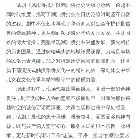
话剧《风雨侨批》以潮汕侨批史为核心脉络，跨越不
同时代维度，描写了潮汕侨批业在日伪沦陷时期坚守自救
的过程。剧中不仅艺术再现了华侨商人以生命守护侨批信
誉的崇高精神，更从侧面颂扬海外华侨爱国爱家、共赴国
难的博大情操，完整呈现潮汕侨批业兴盛发展、薪火相传
的历史图景。通过骑楼码头的地域场景还原、刀马旦串场
的民俗元素点缀，加之对特定历史风云的细腻刻画，让党
员干部沉浸式触摸华侨文化中的精神内核，深刻体会中华
儿女在文化传承与精神坚守中的磅礴力量。
演出过程中，现场气氛庄重而感人。党员干部们全神
贯注，时而为剧中人物的坚韧不拔而动容，时而为那份跨
越时空的诚信守诺而深思。大家在观剧过程中深刻感受
到，话剧所展现的忠于承诺、艰苦奋斗、爱国爱乡精神内
核，既与共产党人坚守初心、服务人民的根本宗旨一脉相
承，更与新时代审计工作“忠诚、干净、担当”的职业要求