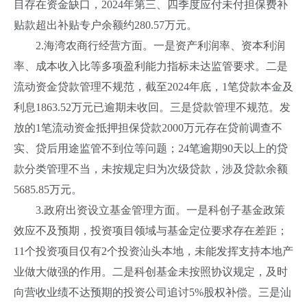
目存在资金缺口，2024年第三、四季度应付未付担保费补
贴款超出补贴专户余额约280.57万元。
2.海湾农商行经营方面。一是资产利润率、资本利润
率、成本收入比等多项盈利能力指标未达监管要求。二是
流动资金贷款管理不规范，截至2024年底，1笔贷款本金及
利息1863.52万元已逾期未收回。三是贷款管理不规范。发
放的1笔流动资金抵押担保贷款2000万元存在贷前调查不
实、贷后用途监管不到位等问题；24笔逾期90天以上的贷
款分类管理不当，未按规定归为次级贷款，涉及贷款余额
5685.85万元。
3.政府出资设立基金管理方面。一是科创子基金政策
效应不及预期，投资项目领域与基金定位要求存在差距；
11个投资项目仅有2个投资汕头本地，未能发挥支持本地产
业做大做强的作用。二是科创基金未按照协议规定，及时
向营收业绩不达预期的投资公司追讨5%股权补偿。三是汕