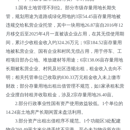
1.国有土地管理不到位。部分市级存量用地长期失
管，规划用途为道路或绿化用地的3宗54.45亩存量用地被
违规交给私营企业托管，其中一块用地26.87亩自2016年12
月移交后至2025年4月一直被该企业占用，在其无偿使用期
间，累计少收租金收入约324.26万元；9宗184.52亩存量用
地被私营企业、国有企业和村民无偿占用，用于停车、工
程项目部办公地、堆放建材等用途；6宗138.06亩存量用地
长期被私营企业、村民及社区违规出租，租金收入去向不
明；相关托管单位已收取的830.33万元租金收入未上缴市
财政；部分存量用地出租出借管理不规范，如1家承租私营
企业擅自转租并收取租金，涉及2宗存量用地26.40亩。
2.部分行政事业性国有资产使用效益较低。1个单位的
14.24亩土地房产长期闲置未盘活利用。
3.部分资产出租出借程序不规范。1个功能区3处配建
物业760.49平方米出借手续不完善，至今未与物业所在街