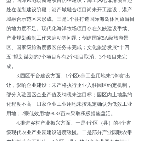
型，国际风电创新港项目仍在建设，海上风电母港项目还
处在谋划建设阶段；港产城融合项目尚未开工建设，港产
城融合示范区未形成。三是1个县打造国际海岛休闲旅游目
的地力度不足。现代化海洋牧场项目存在欠缺建设手续、
产业规划编制工作未启动等问题；创建国家5A级旅游景
区、国家级旅游度假区任务未完成；文化旅游发展“十四
五”规划谋划的7个项目库有2个项目取消、3个项目未完
成。
3.园区平台建设方面。1个区6宗工业用地未“净地”出
让，影响企业建设；未严格执行企业入驻园区约定机制，
部分入驻园区企业产值及纳税未达目标；园区内土地集约
化程度不高，11家企业工业用地未按规定确认为低效工业
用地；2宗低效用地98.33亩未采取积极措施盘活。
4.推进乡村产业振兴方面。一是4个区（县）的4个省
级现代农业产业园建设进度缓慢。二是部分产业园联农带