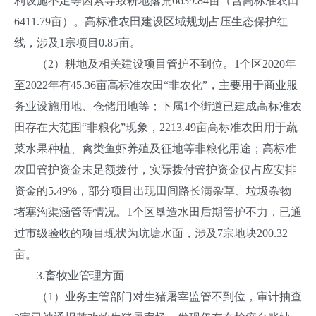
利设施不足等因素导致耕地撂荒6639.84亩（含高标准农田
6411.79亩）。高标准农田建设区域规划占压生态保护红
线，涉及1宗项目0.85亩。
（2）耕地及相关建设项目管护不到位。1个区2020年
至2022年有45.36亩高标准农田“非农化”，主要用于商业服
务业设施用地、仓储用地等；下属1个街道已建成高标准农
田存在大范围“非粮化”现象，2213.49亩高标准农田用于蔬
菜水果种植、禽类鱼虾养殖及征地等非粮化用途；高标准
农田管护资金未足额拨付，实际拨付管护资金仅占应安排
资金的5.49%，部分项目出现田间路长满杂草、垃圾杂物
堵塞沟渠涵管等情况。1个区垦造水田后期管护不力，已通
过市级验收的项目现状为坑塘水面，涉及7宗地块200.32
亩。
3.畜牧业管理方面
（1）业务主管部门对生猪屠宰监管不到位，审计抽查