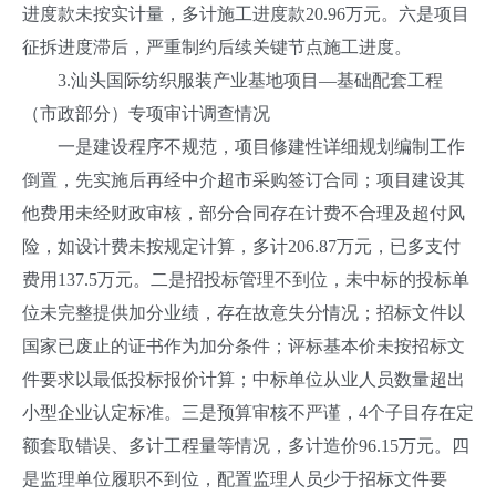
进度款未按实计量，多计施工进度款20.96万元。六是项目
征拆进度滞后，严重制约后续关键节点施工进度。
3.汕头国际纺织服装产业基地项目—基础配套工程
（市政部分）专项审计调查情况
一是建设程序不规范，项目修建性详细规划编制工作
倒置，先实施后再经中介超市采购签订合同；项目建设其
他费用未经财政审核，部分合同存在计费不合理及超付风
险，如设计费未按规定计算，多计206.87万元，已多支付
费用137.5万元。二是招投标管理不到位，未中标的投标单
位未完整提供加分业绩，存在故意失分情况；招标文件以
国家已废止的证书作为加分条件；评标基本价未按招标文
件要求以最低投标报价计算；中标单位从业人员数量超出
小型企业认定标准。三是预算审核不严谨，4个子目存在定
额套取错误、多计工程量等情况，多计造价96.15万元。四
是监理单位履职不到位，配置监理人员少于招标文件要