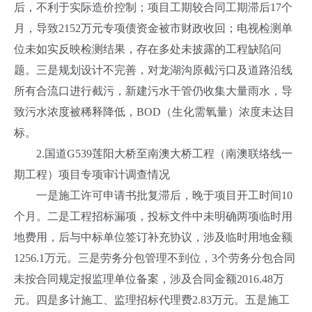
后，不利于实际造价控制；项目工期较合同工期滞后17个
月，导致2152万元专项债资金被市财政收回；电视检测单
位未如实反映检测结果，存在多处未披露的工程缺陷问
题。三是规划设计不完善，对龙湖沟原截污口及道路沿线
所有合流口进行截污，新建污水干管仍收集大量雨水，导
致污水浓度被稀释降低，BOD（生化需氧量）浓度未达目
标。
2.国道G539莲阳大桥至南澳大桥工程（南澳联络线一
期工程）项目专项审计调查情况
一是施工许可申请书批复滞后，晚于项目开工时间10
个月。二是工程招标漏项，投标文件中未明确两项临时用
地费用，后与中标单位签订补充协议，涉及临时用地金额
1256.1万元。三是劳务分包管理不到位，3个劳务分包合同
未按合同规定报监理单位备案，涉及合同金额2016.48万
元。四是多计施工、监理招标代理费2.83万元。五是施工