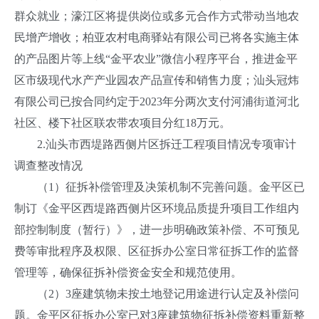
群众就业；濠江区将提供岗位或多元合作方式带动当地农
民增产增收；柏亚农村电商驿站有限公司已将各实施主体
的产品图片等上线“金平农业”微信小程序平台，推进金平
区市级现代水产产业园农产品宣传和销售力度；汕头冠炜
有限公司已按合同约定于2023年分两次支付河浦街道河北
社区、楼下社区联农带农项目分红18万元。
2.汕头市西堤路西侧片区拆迁工程项目情况专项审计
调查整改情况
（1）征拆补偿管理及决策机制不完善问题。金平区已
制订《金平区西堤路西侧片区环境品质提升项目工作组内
部控制制度（暂行）》，进一步明确政策补偿、不可预见
费等审批程序及权限、区征拆办公室日常征拆工作的监督
管理等，确保征拆补偿资金安全和规范使用。
（2）3座建筑物未按土地登记用途进行认定及补偿问
题。金平区征拆办公室已对3座建筑物征拆补偿资料重新整