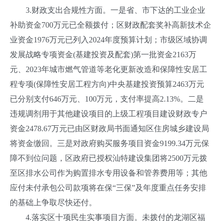
3.财政支出合规性方面。一是省、市下达的工业企业
补助资金700万元已全额拨付；区财政配套奖补高新技术企
业资金1976万元已列入2024年度预算计划；市级区域协调
发展战略专项资金(基建投资及配套)第一批资金2163万
元、2023年城市燃气管道等老化更新改造和保障性安居工
程专项(保障性安居工程方向)中央基建投资预算2463万元
已分别支付646万元、100万元，支付率提高2.13%。二是
违规调剂用于其他建设项目的上级工程项目建设财政专户
资金2478.67万元已由区财政局书面通知区住房城乡建设局
将资金缴回。三是对政府购买服务项目资金9199.34万元保
障不到位问题，区政府已授权汕特建设集团将2500万元拨
至区排水公司作为购置排水专用设备和管养费用等；其他
应付未付承包公司款项将在保“三保”及年度重点任务安排
的基础上争取尽快还付。
4.落实区十项民生实事项目方面。未拨付的龙湖区福