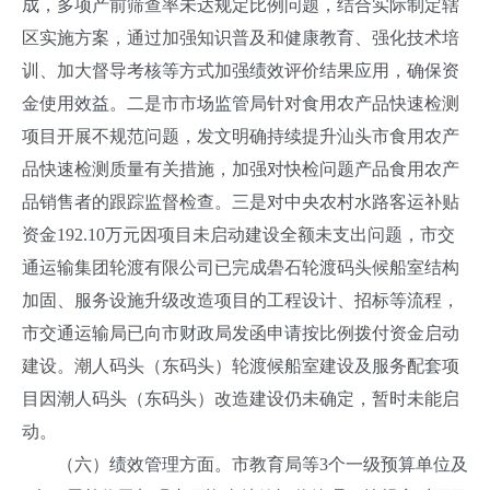
成，多项产前筛查率未达规定比例问题，结合实际制定辖
区实施方案，通过加强知识普及和健康教育、强化技术培
训、加大督导考核等方式加强绩效评价结果应用，确保资
金使用效益。二是市市场监管局针对食用农产品快速检测
项目开展不规范问题，发文明确持续提升汕头市食用农产
品快速检测质量有关措施，加强对快检问题产品食用农产
品销售者的跟踪监督检查。三是对中央农村水路客运补贴
资金192.10万元因项目未启动建设全额未支出问题，市交
通运输集团轮渡有限公司已完成礐石轮渡码头候船室结构
加固、服务设施升级改造项目的工程设计、招标等流程，
市交通运输局已向市财政局发函申请按比例拨付资金启动
建设。潮人码头（东码头）轮渡候船室建设及服务配套项
目因潮人码头（东码头）改造建设仍未确定，暂时未能启
动。
（六）绩效管理方面。市教育局等3个一级预算单位及