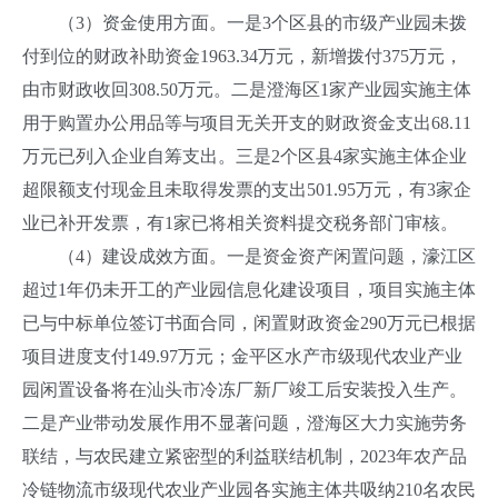
（3）资金使用方面。一是3个区县的市级产业园未拨
付到位的财政补助资金1963.34万元，新增拨付375万元，
由市财政收回308.50万元。二是澄海区1家产业园实施主体
用于购置办公用品等与项目无关开支的财政资金支出68.11
万元已列入企业自筹支出。三是2个区县4家实施主体企业
超限额支付现金且未取得发票的支出501.95万元，有3家企
业已补开发票，有1家已将相关资料提交税务部门审核。
（4）建设成效方面。一是资金资产闲置问题，濠江区
超过1年仍未开工的产业园信息化建设项目，项目实施主体
已与中标单位签订书面合同，闲置财政资金290万元已根据
项目进度支付149.97万元；金平区水产市级现代农业产业
园闲置设备将在汕头市冷冻厂新厂竣工后安装投入生产。
二是产业带动发展作用不显著问题，澄海区大力实施劳务
联结，与农民建立紧密型的利益联结机制，2023年农产品
冷链物流市级现代农业产业园各实施主体共吸纳210名农民