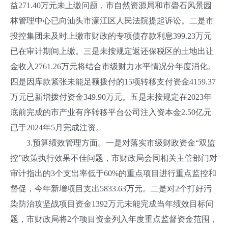
益271.40万元未上缴问题，市自然资源局和市礐石风景园
林管理中心已向汕头市濠江区人民法院提起诉讼。二是市
投控集团未及时上缴市财政的专项债存款利息399.23万元
已在审计期间上缴。三是未按规定返还保税区的土地出让
金收入2761.26万元将结合市级财力水平情况分年度消化。
四是因库款紧张未能足额拨付的15项转移支付资金4159.37
万元已新增拨付资金349.90万元。五是未按规定在2023年
底前完成的市产业有序转移平台公司注入资本金2.50亿元
已于2024年5月完成注资。
3.预算绩效管理方面。一是对落实市级财政资金“双监
控”政策执行效果不佳问题，市财政局会同相关主管部门对
审计指出的3个支出率低于60%的重点项目进行重点监控和
督促，今年新增项目支出5833.63万元。二是对2个打好污
染防治攻坚战项目资金1392万元未能完成当年绩效目标问
题，市财政局将2个项目资金列入年度重点监督资金范围，