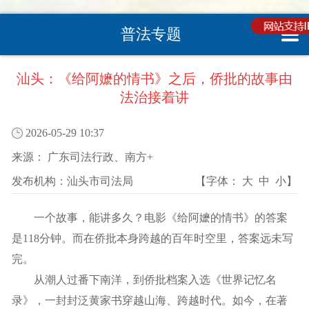
普法专题
您现在所在的位置 :
首页
>
普法专栏
>
普法专栏
>
普法动态
汕头：《给阿嬷的情书》之后，侨批的故事由
法治接着讲
2026-05-29 10:37
来源：
广东司法行政、南方+
发布机构：
汕头市司法局
【字体：
大
中
小
】
一个故事，能讲多久？电影《给阿嬷的情书》的答案
是118分钟。而在侨批本身跨越的百年时空里，答案远未写
完。
从潮人过番下南洋，到侨批档案入选《世界记忆名
录》，一封封泛黄家书穿越山海、跨越时代。如今，在著