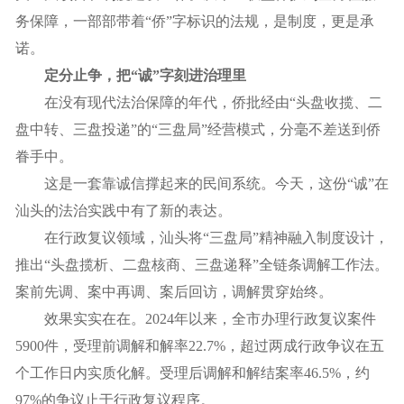
务保障，一部部带着“侨”字标识的法规，是制度，更是承
诺。
定分止争，把“诚”字刻进治理里
在没有现代法治保障的年代，侨批经由“头盘收揽、二
盘中转、三盘投递”的“三盘局”经营模式，分毫不差送到侨
眷手中。
这是一套靠诚信撑起来的民间系统。今天，这份“诚”在
汕头的法治实践中有了新的表达。
在行政复议领域，汕头将“三盘局”精神融入制度设计，
推出“头盘揽析、二盘核商、三盘递释”全链条调解工作法。
案前先调、案中再调、案后回访，调解贯穿始终。
效果实实在在。2024年以来，全市办理行政复议案件
5900件，受理前调解和解率22.7%，超过两成行政争议在五
个工作日内实质化解。受理后调解和解结案率46.5%，约
97%的争议止于行政复议程序。