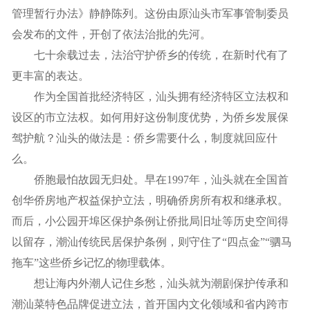
管理暂行办法》静静陈列。这份由原汕头市军事管制委员
会发布的文件，开创了依法治批的先河。
七十余载过去，法治守护侨乡的传统，在新时代有了
更丰富的表达。
作为全国首批经济特区，汕头拥有经济特区立法权和
设区的市立法权。如何用好这份制度优势，为侨乡发展保
驾护航？汕头的做法是：侨乡需要什么，制度就回应什
么。
侨胞最怕故园无归处。早在1997年，汕头就在全国首
创华侨房地产权益保护立法，明确侨房所有权和继承权。
而后，小公园开埠区保护条例让侨批局旧址等历史空间得
以留存，潮汕传统民居保护条例，则守住了“四点金”“驷马
拖车”这些侨乡记忆的物理载体。
想让海内外潮人记住乡愁，汕头就为潮剧保护传承和
潮汕菜特色品牌促进立法，首开国内文化领域和省内跨市