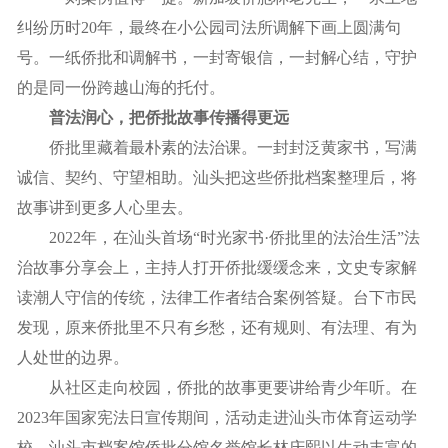
纠纷历时20年，最终在小公园司法所调解下画上圆满句
号。一纸侨批和调解书，一封寄银信，一封解心结，守护
的是同一份跨越山海的托付。
普法润心，把侨批故事传播得更远
侨批里藏着最朴素的法治课。一封封泛黄家书，写满
诚信、契约、守望相助。汕头把这些侨批档案整理后，将
故事讲到更多人心里去。
2022年，在汕头首场“时光家书·侨批里的法治生活”法
治故事分享会上，主持人打开侨批缓缓念来，文史专家解
读潮人守信的传统，法律工作者结合案例答疑。台下市民
发现，原来侨批里不只有乡愁，还有规则、有法理、有为
人处世的边界。
从社区走向校园，侨批的故事更要讲给青少年听。在
2023年国家宪法日宣传期间，活动走进汕头市体育运动学
校。汕头市档案馆侨批分馆名誉馆长林庆熙以生动丰富的