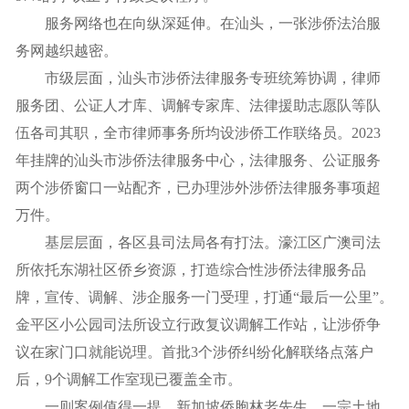
服务网络也在向纵深延伸。在汕头，一张涉侨法治服
务网越织越密。
市级层面，汕头市涉侨法律服务专班统筹协调，律师
服务团、公证人才库、调解专家库、法律援助志愿队等队
伍各司其职，全市律师事务所均设涉侨工作联络员。2023
年挂牌的汕头市涉侨法律服务中心，法律服务、公证服务
两个涉侨窗口一站配齐，已办理涉外涉侨法律服务事项超
万件。
基层层面，各区县司法局各有打法。濠江区广澳司法
所依托东湖社区侨乡资源，打造综合性涉侨法律服务品
牌，宣传、调解、涉企服务一门受理，打通“最后一公里”。
金平区小公园司法所设立行政复议调解工作站，让涉侨争
议在家门口就能说理。首批3个涉侨纠纷化解联络点落户
后，9个调解工作室现已覆盖全市。
一则案例值得一提。新加坡侨胞林老先生，一宗土地