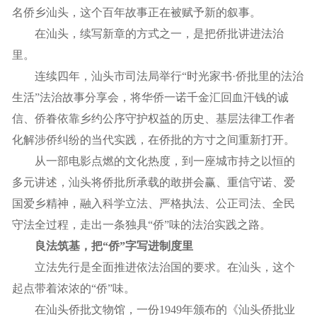
名侨乡汕头，这个百年故事正在被赋予新的叙事。
在汕头，续写新章的方式之一，是把侨批讲进法治
里。
连续四年，汕头市司法局举行“时光家书·侨批里的法治
生活”法治故事分享会，将华侨一诺千金汇回血汗钱的诚
信、侨眷依靠乡约公序守护权益的历史、基层法律工作者
化解涉侨纠纷的当代实践，在侨批的方寸之间重新打开。
从一部电影点燃的文化热度，到一座城市持之以恒的
多元讲述，汕头将侨批所承载的敢拼会赢、重信守诺、爱
国爱乡精神，融入科学立法、严格执法、公正司法、全民
守法全过程，走出一条独具“侨”味的法治实践之路。
良法筑基，把“侨”字写进制度里
立法先行是全面推进依法治国的要求。在汕头，这个
起点带着浓浓的“侨”味。
在汕头侨批文物馆，一份1949年颁布的《汕头侨批业