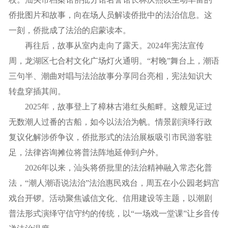
侨批图片和故事，向在场人员解读侨批中的法治信息。这
一刻，侨批成了法治的启蒙读本。
再往后，故事从室内走向了露天。2024年宪法宣传
周，龙湖区七合村文化广场灯火通明。“村晚”舞台上，潮语
三句半、潮曲对唱与法治故事分享同台亮相，宪法知识大
转盘穿插其间。
2025年，故事登上了樟林古港红头船畔。这艘见证过
无数潮人过番的古船，如今以法治为帆。情景剧演绎行政
复议化解涉侨争议，侨批形式的法治展板吸引市民游客驻
足，法律咨询摊位将普法阵地延伸到户外。
2026年以来，汕头将侨批里的法治精神融入常态化普
法，“潮人潮语说法治”法治惠民戏台，周五在小公园老妈宫
戏台开锣。活动聚焦诚信文化、信用建设等主题，以潮剧
普法形式演绎守信守约的传统，以“一场戏一堂课”让乡音传