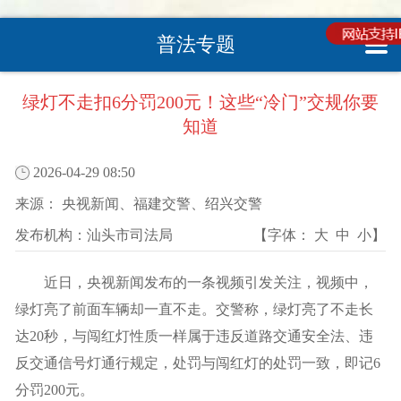
普法专题
您现在所在的位置 :
首页
>
普法专栏
>
普法专栏
>
法律法规
绿灯不走扣6分罚200元！这些“冷门”交规你要
知道
2026-04-29 08:50
来源：
央视新闻、福建交警、绍兴交警
发布机构：
汕头市司法局
【字体：
大
中
小
】
近日，央视新闻发布的一条视频引发关注，视频中，
绿灯亮了前面车辆却一直不走。交警称，绿灯亮了不走长
达20秒，与闯红灯性质一样属于违反道路交通安全法、违
反交通信号灯通行规定，处罚与闯红灯的处罚一致，即记6
分罚200元。