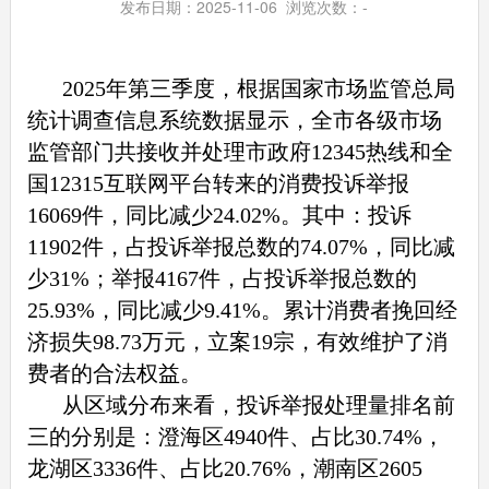
发布日期：2025-11-06 浏览次数：
-
2025
年第三季度，根据国家市场监管总局
统计调查信息系统数据显示，全市各级市场
监管部门共接收并处理市政府
12345
热线和全
国
12315
互联网平台转来的消费投诉举报
16069
件，同比减少
24.02%
。其中：投诉
11902
件，占投诉举报总数的
74.07%
，同比减
少
31%
；举报
4167
件，占投诉举报总数的
25.93%
，同比减少
9.41%
。累计消费者挽回经
济损失
98.73
万元，立案
19
宗，有效维护了消
费者的合法权益。
从区域分布来看，投诉举报处理量排名前
三的分别是：澄海区
4940
件、占比
30.74%
，
龙湖区
3336
件、占比
20.76%
，潮南区
2605