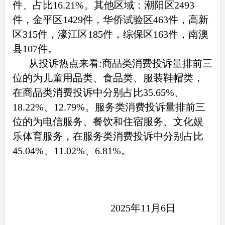
件、占比
16.21%
。其他区域：潮阳区
2493
件，金平区
1429
件，华侨试验区
463
件，高新
区
315
件，濠江区
185
件，综保区
163
件，南澳
县
107
件。
从投诉热点来看:商品类消费投诉量排前三
位的为儿童用品类、食品类、服装鞋帽类，
在商品类消费投诉中分别占比
35.65%
、
18.22%
、
12.79%
。服务类消费投诉量排前三
位的为电信服务、餐饮和住宿服务、文化娱
乐体育服务，在服务类消费投诉中分别占比
45.04%
、
11.02%
、
6.81%
。
2025
年
11
月
6
日