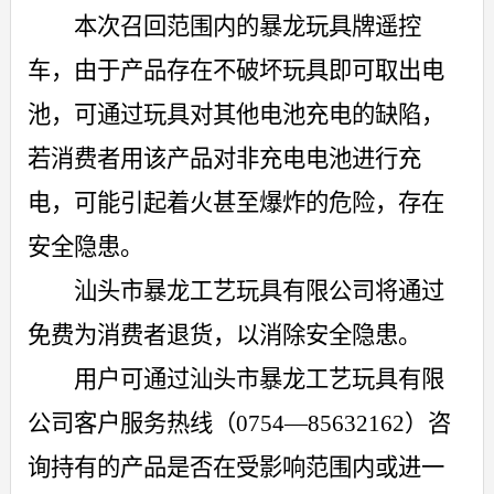
本次召回范围内的
暴龙玩具
牌
遥控
车
，由于产品存在
不破坏玩具即可取出电
池，可通过玩具对其他电池充电
的
缺陷，
若消费者用该产品对非充电电池进行充
电
，
可能引起
着火甚至爆炸
的危险，存在
安全隐患。
汕头市暴龙工艺玩具有限公司将通过
免费为消费者退货，以消除安全隐患。
用户可
通过
汕头市暴龙工艺玩具有限
公司客户服务热线（
0754
—
85632162
）
咨
询
持有的产品是否在受影响范围内或进一