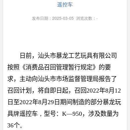
遥控车
发布日期：2025-03-05 浏览次数：
-
日前，汕头市暴龙工艺玩具有限公司
按照《消费品召回管理暂行规定》的要
求，主动向
汕头市
市场监督管理局报告了
召回计划，将自即日起，召回
2022
年
8
月
12
日至
2022
年
8
月
29
日期间制造的部分
暴龙玩
具
牌
遥控车
，
型号：
K
—
950
，
涉及数量为
36
个
。