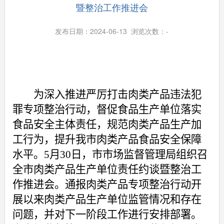
暨整治工作推进会
发布日期：2024-06-13 浏览次数：
-
为
深入推进严厉打击
肉类产品违法犯
罪专项整治行动，
督促
食品生产
单位
落实
食品安全
主体责任，
规范肉类产品生产加
工行为，
提升我市肉类产品
食品
安全保障
水平
。
5
月
30
日
，
市市场监督管理局组织召
全市
肉类产品生产单位责任约谈暨整治工
作推进会
。通报
肉类产品专项整治行动
开
展以来
肉类产品生产单位监管情况和存在
问题，并
对下一阶段工作进行安排
部署。