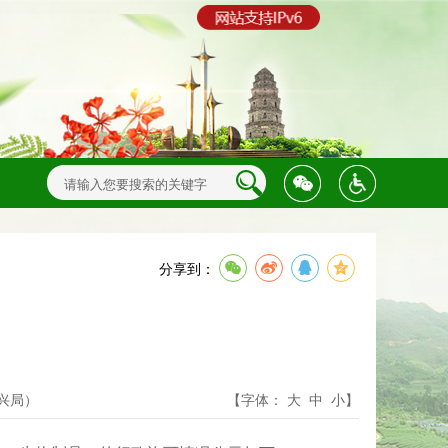
分享到：
兴局）
【字体：
大
中
小
】