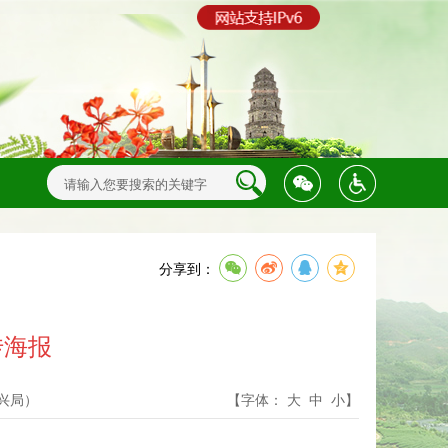
分享到：
传海报
兴局）
【字体：
大
中
小
】