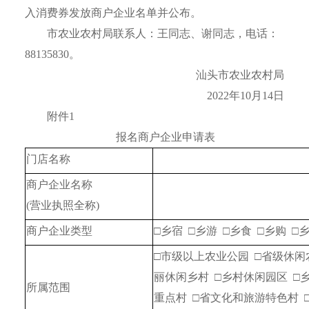
入消费券发放商户企业名单并公布。
市农业农村局联系人：王同志、谢同志，电话：
88135830。
汕头市农业农村局
2022年10月14日
附件1
报名商户企业申请表
门店名称
商户企业名称
(营业执照全称)
商户企业类型
□乡宿  □乡游  □乡食  □乡购  
□市级以上农业公园  □省级休闲
丽休闲乡村  □乡村休闲园区  □
所属范围
重点村  □省文化和旅游特色村 