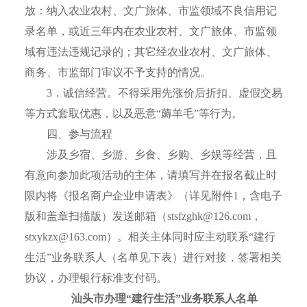
放：纳入农业农村、文广旅体、市监领域不良信用记
录名单，或近三年内在农业农村、文广旅体、市监领
域有违法违规记录的；其它经农业农村、文广旅体、
商务、市监部门审议不予支持的情况。
3．诚信经营。不得采用先涨价后折扣、虚假交易
等方式套取优惠，以及恶意“薅羊毛”等行为。
四、参与流程
涉及乡宿、乡游、乡食、乡购、乡娱等经营，且
有意向参加此项活动的主体，请填写并在报名截止时
限内将《报名商户企业申请表》（详见附件1，含电子
版和盖章扫描版）发送邮箱（stsfzghk@126.com
，
stxykzx@163.com）。相关主体同时应主动联系“建行
生活”业务联系人（名单见下表）进行对接，签署相关
协议，办理银行标准支付码。
汕头市
办理
“
建行生活
”
业务联系人名单