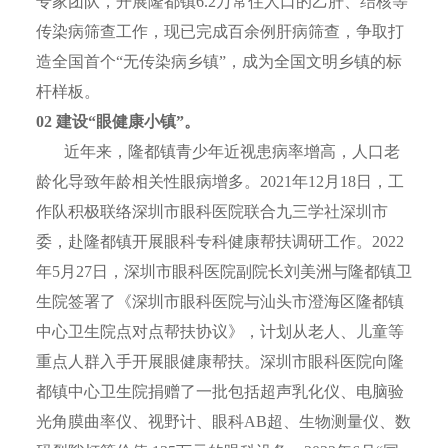
专家团队，开展隆都镇6.2万常住人口的乙肝、结核等
传染病筛查工作，现已完成百余例肝病筛查，争取打
造全国首个“无传染病乡镇”，成为全国文明乡镇的标
杆样板。
0
2
建设“眼健康小镇”。
近年来，隆都镇青少年近视患病率增高，人口老
龄化导致年龄相关性眼病增多。2021年12月18日，工
作队积极联络深圳市眼科医院联合九三学社深圳市
委，赴隆都镇开展眼科专科健康帮扶调研工作。2022
年5月27日，深圳市眼科医院副院长刘美洲与隆都镇卫
生院签署了《深圳市眼科医院与汕头市澄海区隆都镇
中心卫生院点对点帮扶协议》，计划从老人、儿童等
重点人群入手开展眼健康帮扶。深圳市眼科医院向隆
都镇中心卫生院捐赠了一批包括超声乳化仪、电脑验
光角膜曲率仪、视野计、眼科AB超、生物测量仪、数