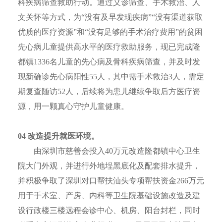
科疾病筛查救助行动。通过义诊筛查、手术救治、人
文关怀等方式，为“没有及早发现疾病”“没有渠道获取
优质的医疗资源”和“没有足够的手术治疗费用”的贫困
先心病儿童提供高水平的医疗救助服务，现已完成隆
都镇1336名儿童的先心病及骨科疾病筛查，并及时发
现新确诊先心病阳性55人，其中需手术救治3人，需定
期复查随访52人，后续将为患儿继续争取后方医疗资
源，用一颗真心守护儿童健康。
0
4
改造提升就医环境。
由深圳市慈善会投入40万元改造隆都镇中心卫生
院大门外观，并进行外地埕黑底化及配套排水提升，
并积极争取了深圳对口帮扶汕头专项帮扶资金266万元
用于手术室、产房、内科等卫生院基础设施改造及建
设行政楼三楼远程会诊中心、机房、阳台封栏，同时