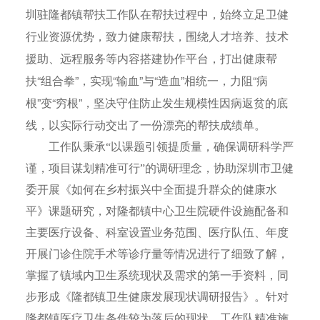
圳驻隆都镇帮扶工作队在帮扶过程中，始终立足卫健
行业资源优势，致力健康帮扶，围绕人才培养、技术
援助、远程服务等内容搭建协作平台，打出健康帮
扶“组合拳”，实现“输血”与“造血”相统一，力阻“病
根”变“穷根”，坚决守住防止发生规模性因病返贫的底
线，以实际行动交出了一份漂亮的帮扶成绩单。
工作队秉承“以课题引领提质量，确保调研科学严
谨，项目谋划精准可行”的调研理念，协助深圳市卫健
委开展《如何在乡村振兴中全面提升群众的健康水
平》课题研究，对隆都镇中心卫生院硬件设施配备和
主要医疗设备、科室设置业务范围、医疗队伍、年度
开展门诊住院手术等诊疗量等情况进行了细致了解，
掌握了镇域内卫生系统现状及需求的第一手资料，同
步形成《隆都镇卫生健康发展现状调研报告》。针对
隆都镇医疗卫生条件较为落后的现状，工作队精准施