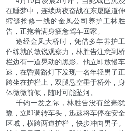
4月10日凌晨2时许，当鮀城已沉浸
在睡梦中，连续两夜奋战在东厦隧道伸
缩缝抢修一线的金凤公司养护工林胜
告，正拖着满身疲惫驾车回家。
途经金凤大桥时，凭借多年养护工
作练就的敏锐观察力，林胜告注意到桥
栏边有一道晃动的黑影。他立即放慢车
速，在昏黄路灯下发现一名年轻男子正
跨坐在护栏上，双腿悬空垂于桥外，身
体微微前倾，随时可能坠河。
千钧一发之际，林胜告没有丝毫犹
豫，立即调转车头，迅速将车停在安全
区域，横跨两道护栏，快步冲向男子。