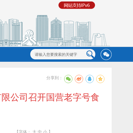
分享到：
有限公司召开国营老字号食
【字体：
大
中
小
】