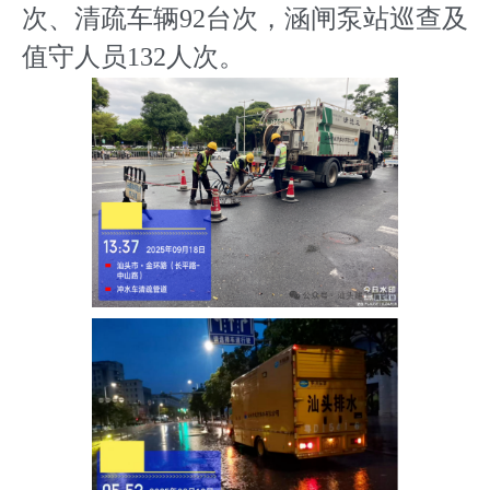
次、清疏车辆92台次，涵闸泵站巡查及
值守人员132人次。