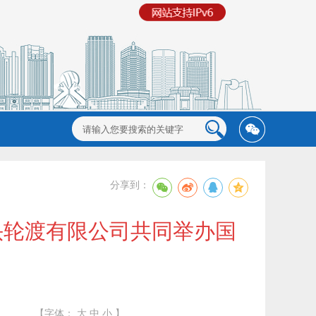
分享到：
头轮渡有限公司共同举办国
【字体：
大
中
小
】