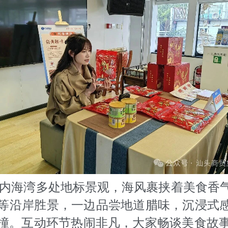
起内海湾多处地标景观，海风裹挟着美食香
等沿岸胜景，一边品尝地道腊味，沉浸式感
撞。互动环节热闹非凡，大家畅谈美食故