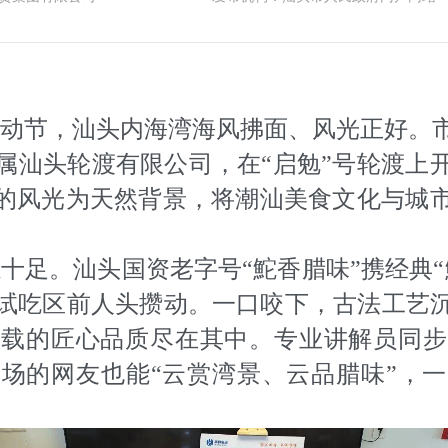
国际劳动节，汕头内海湾海风拂面、风光正好
属汕头轮渡有限公司，在“启勉”号轮渡上
”的风光为天然背景，将潮汕美食文化与城
十足。汕头国资老字号“鮀香腊味”携经典“
试吃区前人头攒动。一口咬下，古法工艺
十载的匠心品质尽在其中。专业讲解员同步
场的网友也能“云赏湾景、云品腊味”，