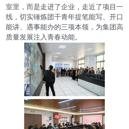
室里，而是走进了企业，走近了项目一
线，切实锤炼团干青年提笔能写、开口
能讲、遇事能办的三项本领，为集团高
质量发展注入青春动能。