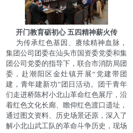
开门教育砺初心
五四精神薪火传
为传承红色基因、赓续精神血脉，
集团公司团委在汕头市国资委党委和集
团公司党委的指导下，联合市消防局团
委，赴潮阳区金灶镇开展“党建带团
建，青年建新功”团日活动。团干青年
们走进桥陈村小北山革命红色展厅，沿
着红色文化长廊、瞻仰红色渡口遗址，
通过图文资料、历史场景还原，深入了
解小北山武工队的革命斗争历史，现场