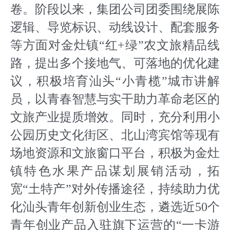
卷。阶段以来，集团公司团委围绕展陈
逻辑、导览标识、动线设计、配套服务
等方面对金灶镇“红+绿”农文旅精品线
路，提出多个接地气、可落地的优化建
议，积极培育汕头“小青榄”城市讲解
员，以青春智慧与实干助力革命老区的
文旅产业提质增效。同时，充分利用小
公园历史文化街区、北山湾宾馆等现有
场地资源和文旅窗口平台，积极为金灶
镇特色水果产品谋划展销活动，拓
宽“土特产”对外传播途径，持续助力优
化汕头青年创新创业生态，遴选近50个
青年创业产品入驻旗下运营的“一卡游