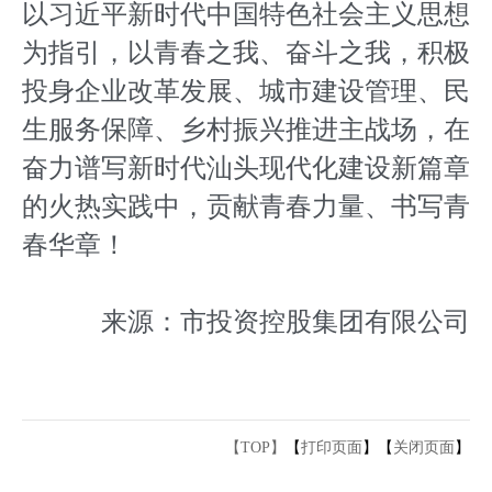
以习近平新时代中国特色社会主义思想
为指引，以青春之我、奋斗之我，积极
投身企业改革发展、城市建设管理、民
生服务保障、乡村振兴推进主战场，在
奋力谱写新时代汕头现代化建设新篇章
的火热实践中，贡献青春力量、书写青
春华章！
来源：市投资控股集团有限公司
【TOP】
【
打印页面
】【
关闭页面
】