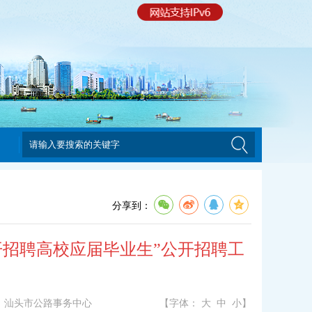
分享到：
开招聘高校应届毕业生”公开招聘工
：
汕头市公路事务中心
【字体：
大
中
小
】