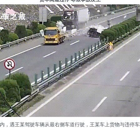
，遇王某驾驶车辆从最右侧车道行驶，王某车上货物与违停车