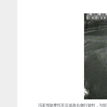
冯某驾驶摩托车沿道路右侧行驶时，与郜某