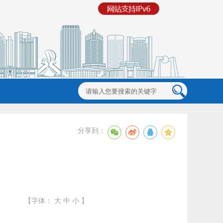
分享到：
【字体：
大
中
小
】