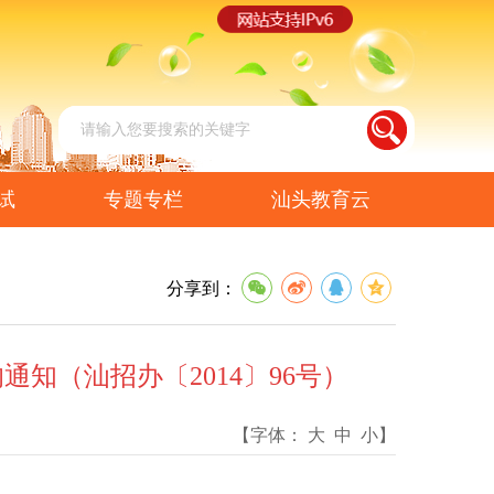
试
专题专栏
汕头教育云
分享到：
知（汕招办〔2014〕96号）
【字体：
大
中
小
】