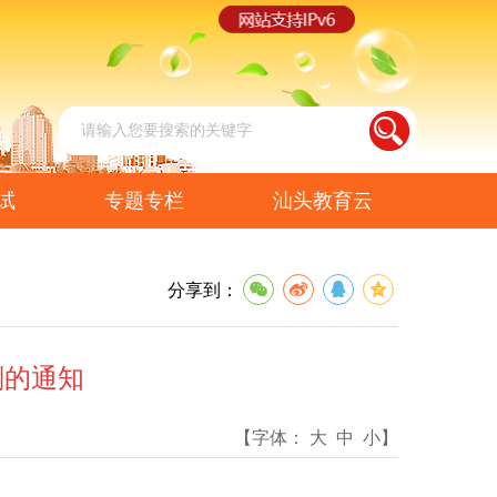
试
专题专栏
汕头教育云
分享到：
划的通知
【字体：
大
中
小
】