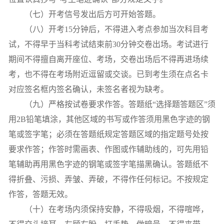
（七）开考信号发出后方可开始答题。
（八）开考
15
分钟后，不得进入考点参加当次科目考
试，不得早于当科考试结束前
30
分钟交卷出场。考试进行
期间不得擅自离开座位、考场，交卷出场后不得再进场续
考，也不得在考场附近逗留或交谈。已到考生须在点名卡
对应签名框内签名确认，未签名者视为缺考。
（九）严格按试卷要求作答。答题纸“选择题答题区”须
用
2B
铅笔填涂，其他区域的书写或作答须用黑色字迹的钢
笔或签字笔；必须在答题纸规定答题区域的指定题号处按
要求作答；作答时需画表、作图或作辅助线的，可先用铅
笔辅助再用黑色字迹的钢笔或签字笔描黑确认。答题纸不
得折叠、污损、弄皱、弄破，不得作任何标记。不按规定
作答，答题无效。
（十）在考场内须保持安静，不得吸烟，不得喧哗，