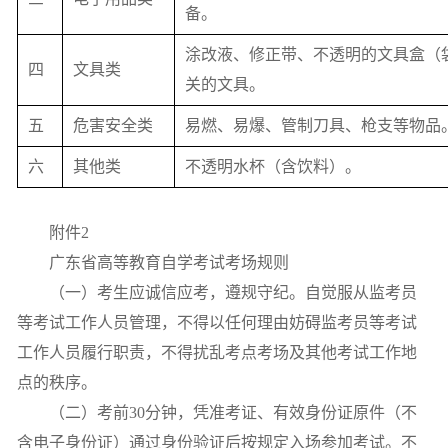
备。
涂改液、修正带、不透明的文具盒（
四
文具类
关的文具。
五
危害安全类
易燃、易爆、管制刀具、枪支等物品
六
其他类
不透明水杯（含饮料）。
附件
2
广东省高等教育自学考试考场规则
（一）考生应诚信应考，遵规守纪。自觉服从监考员
等考试工作人员管理，不得以任何理由妨碍监考员等考试
工作人员履行职责，不得扰乱考点考场及其他考试工作地
点的秩序。
（二）考前
30
分钟，凭准考证、有效身份证原件（不
含电子身份证）通过身份验证后按规定入场参加考试。不