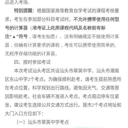
品进入考场。
特别提醒
：根据国家高等教育自学考试的课程考核要
求，考生在参加部分科目考试时，
不允许携带使用任何型
号的计算器
（
准考证上此类课程代码及名称前有标
注“▲”符号
，请考生知悉）。没有明确规定不能使用计算
器，但确有计算要求的课程，考生可以携带使用简单的、
无程序存储功能的计算器。
四、按时参加考试
本次考试汕头考区共设汕头市翠英中学、汕头市潮南
区东山中学
2
个考点。为确保顺利赴考，请考生提前熟悉所
在考点位置，科学规划出行路线，避免因天气、交通等原
因影响赴考。社会车辆不准进入考点，考点周边停车位紧
张，建议考生选择公共交通方式出行。我市
2
个考点地址和
大门入口方位如下：
（一）汕头市翠英中学考点