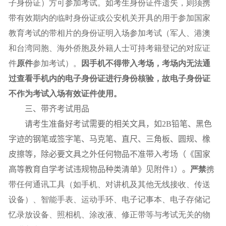
子身份证）方可参加考试。如考生身份证件遗失，则须携
带有效期内的临时身份证或公安机关开具的用于参加国家
教育考试的带相片的身份证明入场参加考试（军人、港澳
和台湾同胞、海外侨胞及外籍人士可持考籍登记的对应证
件
原件
参加考试）。
因手机不得带入考场，考场内无法通
过查看手机内的电子身份证进行身份核验，故电子身份证
不作为考试入场有效证件使用。
三、带齐考试用品
请考生准备好考试需要的相关文具，如
2B
铅笔、黑色
字迹的钢笔或签字笔、马克笔、直尺、三角板、圆规、橡
皮擦等，除必要文具之外任何物品不准带入考场（《国家
高等教育自学考试违规物品种类清单》见附件
1
）。
严禁
携
带任何通讯工具（如手机、对讲机及其他无线接收、传送
设备）、智能手表、运动手环、电子记事本、电子存储记
忆录放设备、照相机、涂改液、修正带等与考试无关的物