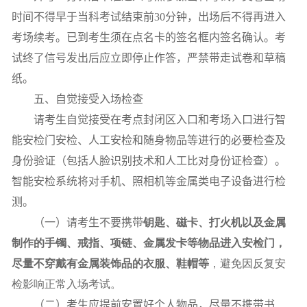
时间不得早于当科考试结束前
30
分钟，出场后不得再进入
考场续考。已到考生须在点名卡的签名框内签名确认。考
试终了信号发出后应立即停止作答，严禁带走试卷和草稿
纸。
五、自觉接受入场检查
请考生自觉接受在考点封闭区入口和考场入口进行智
能安检门安检、人工安检和随身物品等进行的必要检查及
身份验证（包括人脸识别技术和人工比对身份证检查）。
智能安检系统将对手机、照相机等金属类电子设备进行检
测。
（一）请考生不要携带
钥匙、磁卡、打火机以及金属
制作的手镯、戒指、项链、金属发卡等物品进入安检门，
尽量不穿戴有金属装饰品的衣服、鞋帽等
，避免因反复安
检影响正常入场考试。
（二）考生应提前安置好个人物品，尽量不携带书