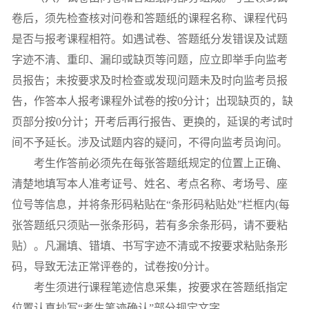
卷后，须先检查核对问卷和答题纸的课程名称、课程代码
是否与报考课程相符。如遇试卷、答题纸分发错误及试题
字迹不清、重印、漏印或缺页等问题，应立即举手向监考
员报告；未按要求及时检查或发现问题未及时向监考员报
告，作答本人报考课程外试卷的按
0
分计；出现缺页的，缺
页部分按
0
分计；开考后再行报告、更换的，延误的考试时
间不予延长。涉及试题内容的疑问，不得向监考员询问。
考生作答前必须先在每张答题纸规定的位置上正确、
清楚地填写本人准考证号、姓名、考点名称、考场号、座
位号等信息，并将条形码粘贴在“条形码粘贴处”栏框内
(
每
张答题纸只须贴一张条形码，若有多余条形码，请不要粘
贴）。凡漏填、错填、书写字迹不清或不按要求粘贴条形
码，导致无法正常评卷的，试卷按
0
分计。
考生须进行课程笔迹信息采集，按要求在答题纸指定
位置认真抄写“考生笔迹确认”部分规定文字。