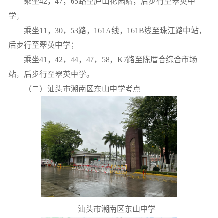
乘坐
42
，
47
，
65
路至庐山花园站，后步行至翠英中
学；
乘坐
11
，
30
，
53
路，
161A
线，
161B
线至珠江路中站，
后步行至翠英中学；
乘坐
41
，
42
，
44
，
47
，
58
，
K7
路至陈厝合综合市场
站，后步行至翠英中学。
（二）汕头市潮南区东山中学考点
汕头市潮南区东山中学