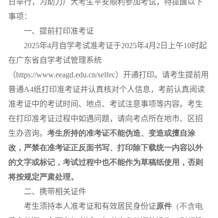
日举行，为助力广大考生平安顺利参加考试，特提醒以下
事项：
一、提前打印准考证
2025
年
4
月自学考试准考证于
2025
年
4
月
2
日上午
10
时起
在广东省自学考试管理系统
（
https://www.eeagd.edu.cn/selfec
）开通打印。请考生提前用
普通
A4
纸打印准考证并认真核对个人信息，考前认真阅读
准考证中的考试时间、地点、考试注意事项等内容。考生
在打印准考证过程中如遇问题，请向考点所在地市、区招
生办咨询。
考生所持的准考证不能伪造、变造或擅自涂
改，严禁在准考证正反面书写、打印除下载统一内容以外
的文字或标记，考试过程中也不能作为草稿纸使用，否则
将按规定严肃处理。
二、携带相关证件
考生须持本人准考证和有效居民身份证
原件
（不含电