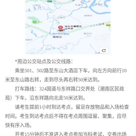
*
周边公交站点及公交线路：
乘坐
501
、
502
路至东山大酒店下车，向左方向前行
10
米至东山路右转，走到尽头再右转
50
米达到。
打车路线：
324
国道与东祥路口交界处（潮南区民政
局）下车，沿东祥路向北走
50
米达到。
请考生提前
1
小时到达考点，留足存放物品和入场检查
时间。考生到达考点后不得在考点周围逗留、聚集，应尽
快有序入场。
开考
15
分钟后不准进入考点参加当科考试，交卷出场