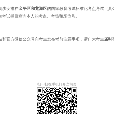
初步安排在
金平区和龙湖区
的国家教育考试标准化考点考试（具
/edu/）的招生考试栏目查询本人的考点、考场和座位号。
和官方微信公众号向考生发布考前注意事项，请广大考生届时密
扫一扫在手机打开当前页