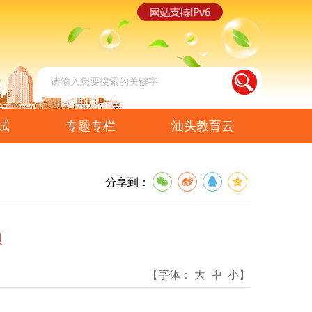
试
专题专栏
汕头教育云
分享到：
项
【字体：
大
中
小
】