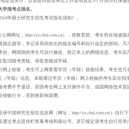
是汕头市，且需提供就业单位工作证明及近3个月我市社保缴
大学报考点报名
。
24年硕士研究生招生考试报名须知》。
：http://yz.chsi.com.cn），按教育部、考生所
填报志愿等，并记录系统给出的报名编号和自行设定的密码。凡
承担。网报期间考生可自行修改、校正本人的网报信息。考生应
规定取消报考资格、录取资格或学籍。
网上校验，考生可上网查看学历（学籍）校验结果。考生也可在
.cn）查询本人学历（学籍）信息。未能通过学历（学籍）网上校验的考
考费不予退还。若因考生网上支付操作不当，或因网络技术原因
注销银行卡，否则将影响退费。
生招生信息网（网址：http://yz.chsi.com.cn/）自行
及通过考点宣传栏查看考场和座位号。其它规定请考生自行登录