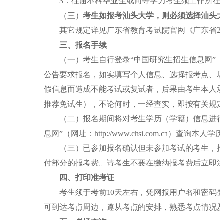
3．往届本科毕业生或同等学力考生须工作所在地
（三）
考生
如报考汕头大学，则必须选择汕头
其它规定详见广东省教育考试院官网《广东省20
三、报名手续
（一）考生自行登录“中国研究生招生信息网”（公网网址
公告要求报名，如实填写个人信息、选择报考点、
假信息而造成不能考试或复试者，后果由考生本人
推荐免试生），不论何时，一经查实，即按有关
（二）报名期间将对考生学历（学籍）信息进行
息网”（网址：http://www.chsi.com
（三）已参加报名确认但未参加考试的考生，报
付部分的报考费。请考生不要在缴纳报考费后立即
四、打印准考证
考生须于考前10天左右，凭网报用户名和密码登录中国研究
可到达考点周边，遵从考点的安排，熟悉考点情况