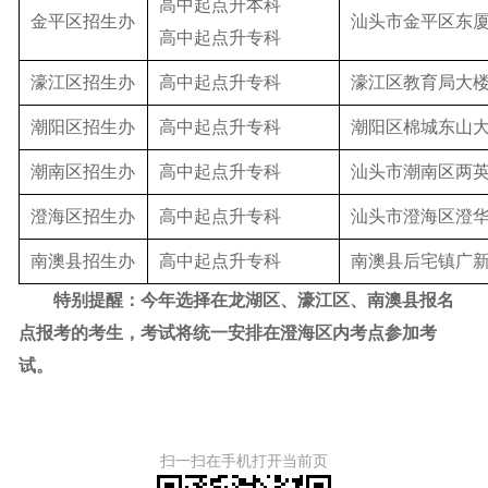
高中起点升本科
金平区招生办
汕头市金平区东厦
高中起点升专科
濠江区招生办
高中起点升专科
濠江区教育局大
潮阳区招生办
高中起点升专科
潮阳区棉城东山大
潮南区招生办
高中起点升专科
汕头市潮南区两
澄海区招生办
高中起点升专科
汕头市澄海区澄
南澳县招生办
高中起点升专科
南澳县后宅镇广
特别
提醒：
今年选择在龙湖区、濠江区、
南澳县
报名
点报考的考生，考试将
统一
安排在澄海区内考点参加
考
试
。
扫一扫在手机打开当前页