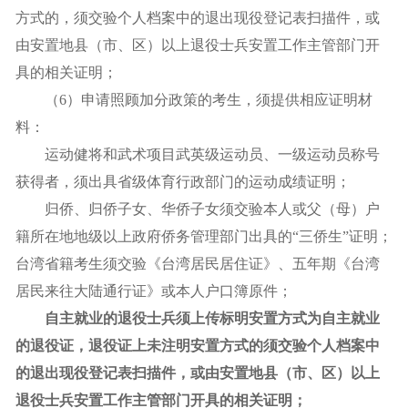
方式的，须交验个人档案中的退出现役登记表扫描件，或
由安置地县（市、区）以上退役士兵安置工作主管部门开
具的相关证明；
（6）申请照顾加分政策的考生，须提供相应证明材
料：
运动健将和武术项目武英级运动员、一级运动员称号
获得者，须出具省级体育行政部门的运动成绩证明；
归侨、归侨子女、华侨子女须交验本人或父（母）户
籍所在地地级以上政府侨务管理部门出具的“三侨生”证明；
台湾省籍考生须交验《台湾居民居住证》、五年期《台湾
居民来往大陆通行证》或本人户口簿原件；
自主就业的退役士兵须上传标明安置方式为自主就业
的退役证
，退役证上未注明安置方式的须
交验
个人档案中
的退出现役登记表扫描
件，或
由安置地县（市、区）以上
退役士兵安置工作主管部门开具的相关证明；