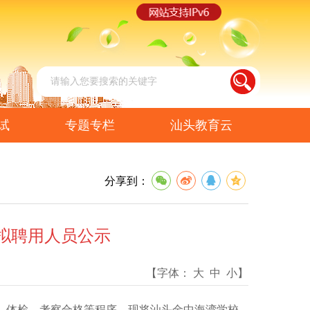
试
专题专栏
汕头教育云
分享到：
师拟聘用人员公示
【字体：
大
中
小
】
、体检、考察合格等程序，现将汕头金中海湾学校