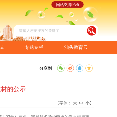
试
专题专栏
汕头教育云
分享到：
教材的公示
【字体：
大
中
小
】
5〕27号）要求，我局对各学校申报的教材进行审