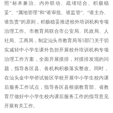
照
“
标本兼治、内外联动、
疏
堵结合、积极稳
妥
”
、
“
属地管理
”
和
“
谁审批、谁监管
”
、
“
谁主办、
谁负责
”
的原则，积极稳妥推进校外培训机构专项
治理工作。
市教育局联合
市公安局、民政局、人
社局、工商局，
制定汕头市教育局等
5
部门关于切
实减轻中小学生课外负担开展校外培训机构专项
治理工作方案，
全面开展摸排，对摸排发现的问
题，指导各区县、各机构积极落实整改。同时，
在汕头金中华侨试验区学校开展中小学生校内课
后服务工作试点，指导各区县根据教育部、省教
育厅做好中小学生校内课后服务工作的指导意见
开展有关工作。