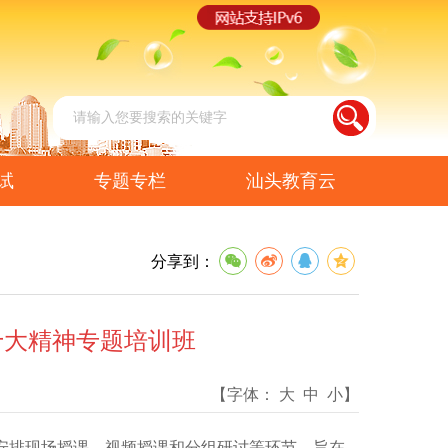
试
专题专栏
汕头教育云
分享到：
十大精神专题培训班
【字体：
大
中
小
】
安排现场授课、视频授课和分组研讨等环节，旨在