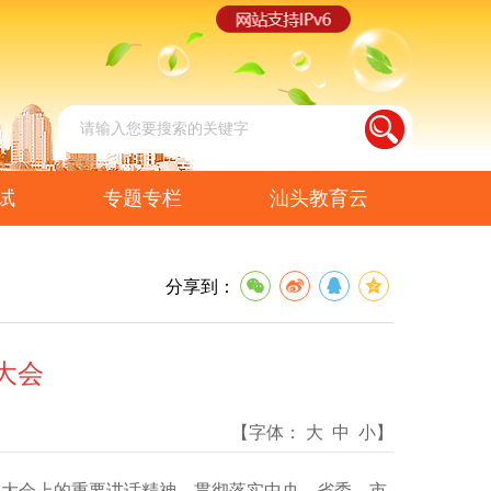
试
专题专栏
汕头教育云
分享到：
大会
【字体：
大
中
小
】
大会上的重要讲话精神，贯彻落实中央、省委、市