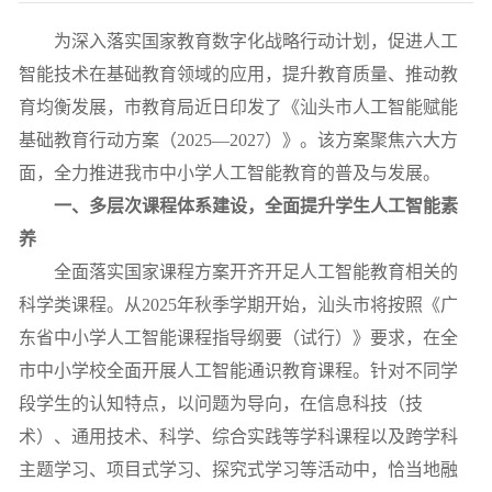
为
深入
落实
国家教育数字化战略行动计划，
促进
人工
智能技术在基础教育领域的应用，提升教育质量
、推动教
育
均衡发展
，
市教育局
近日
印发了《汕头市人工智能赋能
基础教育行动方案（
2025—2027
）》
。该
方案聚焦六大方
面，全力推进我市中小学人工智能教育的普及与发展。
一、多层次课程体系建设，全面提升学生人工智能素
养
全面落实国家课程方案开齐开足人工智能教育相关的
科学类课程。
从
2025
年秋季学期开始，汕头市将
按照
《广
东省中小学人工智能课程指导纲要（试行）》要求
，
在全
市中小学校全面开展人工智能通识教育
课程
。针对不同学
段学生的认知特点，以问题为导向，在信息科技（技
术）、通用技术、科学、综合实践等学科课程以及跨学科
主题学习、项目式学习、探究式学习等活动中，恰当地融