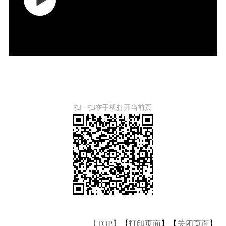
扫一扫在手机打开当前页
【TOP】
【
打印页面
】【
关闭页面
】