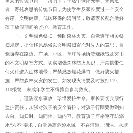
重要的传统节日——清明节，在这个缅怀先辈、祭奠逝
者、寄托哀思的传统节日，为使学生及家长度过一个安全
有序、文明健康、低碳环保的清明节，敬请家长配合做好
孩子放假期间的监护、教育工作。
一、文明绿色祭扫，预防森林火灾。自觉遵守相关祭
扫规定，提倡移风易俗以文明祭扫寄托对先人的哀思，自
觉摒弃在路边、广场、小区、草坪等场所焚烧纸钱及冥币
的不文明祭扫方式。切实增强森林防火意识，严禁携带任
何火种进入山林地带，严禁燃放烟花爆竹，做好防火措
施，严防森林火灾的发生。如发现火情要及时拨打119、
110报警，未成年学生不得擅自参与救火。
二、谨防溺水事故，珍惜爱护生命。家长要切实履行
监护责任，加强对孩子的安全看护，对孩子行踪要做到知
去向、知归时、知同伴、知内容。教育孩子严格遵守防溺
水“六不”要求，自觉远离危险水域，不在河道、湖泊、水塘