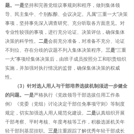
题
。
一是
坚持和完善党组议事规则和程序，做到集体领
导、民主集中、个别酝酿、会议决定。凡属“三重一大”决策
事项，坚持事先深入调查研究、充分听取各方面意见。对
专业性较强的事项，进行充分论证、决策评估，确保集体
决策的科学性。
二是
会前充分准备，对准备不充分、论证
不到位、存在分歧的议题不列入集体决策程序。
三是
“三重
一大”事项经集体决策后，由班子成员按照分工和职责组织
实施，并加强对执行情况的监督，确保集体决策的权威
性。
（3）针对
选人用人与干部培养选拔机制须进一步健全
的问题
。
一是
严格执行《党政领导干部选拔任用工作条
例》《党委（党组）讨论决定干部任免事项守则》等制度
规定，切实加强选人用人规范化建设。
二是
认真组织开展
干部考察、平时考核、年度考核等工作，积极选派机关年
轻干部到基层挂职。
三是
注重跟踪了解优秀年轻干部成长