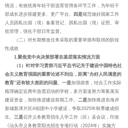
情况，有效统筹年轻干部选育管用各环节工作，为年轻干
部成长进步搭建更多、更广平台。
四是
规范做好国家工作
人员因私出国（境）备案登记、因私出国（境）证照、审
批管理，强化干部日常监督。
（二）对长期整改任务采取的重要举措和取得的阶段
性成效
1.聚焦党中央决策部署在基层落实情况方面
（1）针对学习贯彻习近平总书记关于建设中国特色社
会主义教育强国的重要论述不到位，距离“办好人民满意的
教育”还有较大差距的问题
。
一是
加强摸查，结合工作实际
梳理确定近两年急需启动的学校，多方渠道努力筹集落实
建设资金，加快推进建设前期工作。
二是
加快推进东海岸
新城新津片区A组团中小学建设，争取2025年秋季建成招
生。
三是
召开义务教育招生入学工作（区）县会议，印发
《汕头市义务教育阳光招生专项行动（2024年）实施方