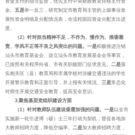
资金支付的指导监督，优先支付中央财政教育转移支付资
金。
五是
举一反三，研究制定市教育局主管的上级事业发
展性资金明细及分配情况表，全流程跟踪资金分配支出进
度。
（2）针对担当精神不足，不作为、慢作为、推诿塞
责、学风不正等不良之风突出的问题。一是
积极推进注销
汕头市教育基金会、设立汕头市教育发展基金会等事宜，
已按照有关程序向省、市有关职能部门征求意见。
二是
落
实相关区（县）教育局和市属学校对涉嫌交通违法的学生
开展警示教育和正面引导，并上报有关情况。
三是
常态化
对师生开展交通安全教育，提高安全意识。
3.聚焦基层党组织建设方面
（1）针对
教师队伍建设
亟需
加强
的问题
。
一是
以全市
实施新一轮引进博（硕）士三年行动为契机，督促各地加
大教师招聘力度，降低空编率。
二是
加大教师招聘力度，