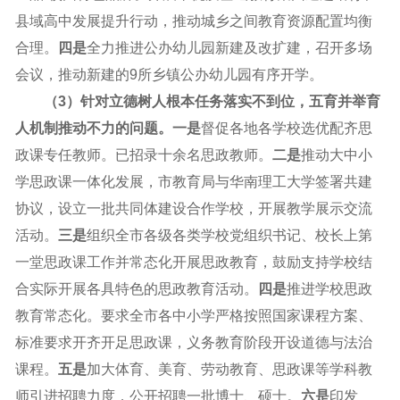
县域高中发展提升行动，推动城乡之间教育资源配置均衡
合理。
四是
全力推进公办幼儿园新建及改扩建，召开多场
会议，推动新建的9所乡镇公办幼儿园有序开学。
（3）针对立德树人根本任务落实不到位，五育并举育
人机制推动不力的问题。一是
督促各地各学校选优配齐思
政课专任教师。已招录十余名思政教师。
二是
推动大中小
学思政课一体化发展，市教育局与华南理工大学签署共建
协议，设立一批共同体建设合作学校，开展教学展示交流
活动。
三是
组织全市各级各类学校党组织书记、校长上第
一堂思政课工作并常态化开展思政教育，鼓励支持学校结
合实际开展各具特色的思政教育活动。
四是
推进学校思政
教育常态化。要求全市各中小学严格按照国家课程方案、
标准要求开齐开足思政课，义务教育阶段开设道德与法治
课程。
五
是
加大体育、美育、劳动教育、思政课等学科教
师引进招聘力度，公开招聘一批博士、硕士。
六
是
印发