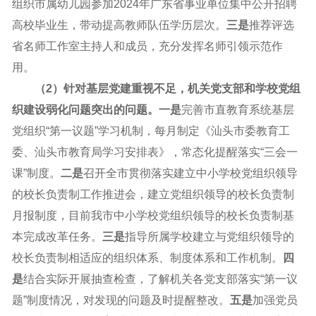
组织市属幼儿园参加2024年广东省事业单位集中公开招聘
高校毕业生，带动提高教师队伍学历层次。
三是
推荐评选
省名师工作室主持人和成员，充分发挥名师引领示范作
用。
（2）针对
基层党建重视不足，机关党支部和学校党组
织建设弱化问题突出
的问题
。
一是
完善市直教育系统基层
党组织“第一议题”学习机制，每月制定《汕头市委教育工
委、汕头市教育局学习安排表》，常态化提醒落实“三会一
课”制度。
二是
召开全市贯彻落实建立中小学校党组织领导
的校长负责制工作推进会，建立党组织领导的校长负责制
月报制度，目前我市中小学校党组织领导的校长负责制基
本完成改革任务。
三是
指导所属学校建立与党组织领导的
校长负责制相适应的组织体系、制度体系和工作机制。
四
是
结合实际开展抽查检查，了解机关各党支部落实“第一议
题”制度情况，对发现的问题及时提醒整改。
五是
加强党员