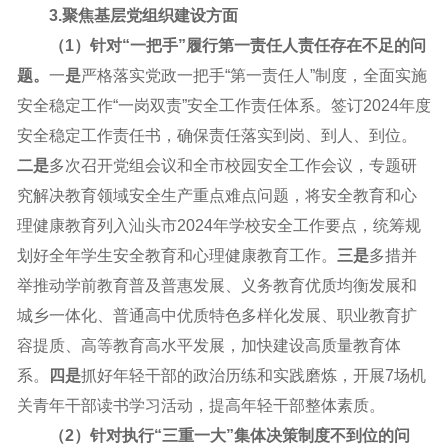
3.聚焦基层党组织建设方面
（1）针对“一把手”履行第一责任人责任存在不足的问
题。
一
是
严格落实党政一把手“第一责任人”制度，全面实施
安全稳定工作“一岗双责”安全工作责任体系。签订2024年度
安全稳定工作责任书，确保责任落实到岗、到人、到位。
二是
多次召开党组会议和全市校园安全工作会议，专题研
究解决教育领域安全生产重点难点问题，将安全教育和心
理健康教育列入汕头市2024年学校安全工作要点，统筹规
划好全年学生安全教育和心理健康教育工作。
三是
多措并
举推动学前教育普及普惠发展、义务教育优质均衡发展和
城乡一体化、普通高中优质特色多样化发展、职业教育扩
容提质、高等教育高水平发展，加快建设高质量教育体
系。
四是
抓好年轻干部的政治历练和实践磨炼，开展7场机
关青年干部读书学习活动，提高年轻干部整体素质。
（2）针对
执行
“
三重一大
”
集体决策制度不到位
的问