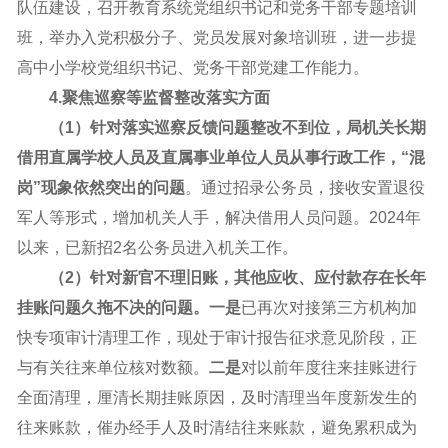
队伍建设，召开教育系统党组织书记和党务干部专题培训
班，举办入党积极分子、党员发展对象培训班，进一步提
高中小学校党组织书记、党务干部党建工作能力。
4.聚焦巡察等监督整改落实方面
（1）针对落实巡察反馈问题整改不到位，局机关长期
借用直属学校人员及直属事业单位人员从事行政工作，“混
岗”现象依然突出的问题
。通过招录公务员，接收安置退役
军人等形式，增加机关人手，解决借用人员问题。2024年
以来，已新招2名公务员进入机关工作。
（2）针对新官不理旧账，其他应收、应付款存在长年
挂账问题久拖不决的问题。
一是
已再次对接第三方机构加
快专项审计清理工作，现处于审计报告征求意见阶段，正
与有关往来单位核对数额。
二是
对以前年度往来挂账进行
全面清理，厘清长期挂账原因，及时清理当年度新发生的
往来账款，催办经手人及时清结往来账款，避免累积成为