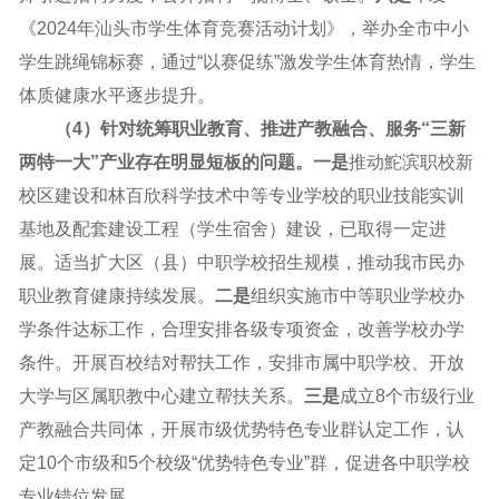
《2024年汕头市学生体育竞赛活动计划》，举办全市中小
学生跳绳锦标赛，通过“以赛促练”激发学生体育热情，学生
体质健康水平逐步提升。
（4）针对统筹职业教育、推进产教融合、服务“三新
两特一大”产业存在明显短板的问题。一是
推动鮀滨职校新
校区建设和林百欣科学技术中等专业学校的职业技能实训
基地及配套建设工程（学生宿舍）建设，已取得一定进
展。适当扩大区（县）中职学校招生规模，推动我市民办
职业教育健康持续发展。
二是
组织实施市中等职业学校办
学条件达标工作，合理安排各级专项资金，改善学校办学
条件。开展百校结对帮扶工作，安排市属中职学校、开放
大学与区属职教中心建立帮扶关系。
三是
成立8个市级行业
产教融合共同体，开展市级优势特色专业群认定工作，认
定10个市级和5个校级“优势特色专业”群，促进各中职学校
专业错位发展。