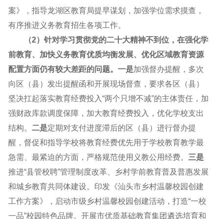
案》，指导龙湖区教育局提早谋划，加强学位需求摸查，
有序推进义务教育招生各项工作。
（2）针对学习贯彻党的二十大精神不到位，在强化学
前教育、加快义务教育优质均衡发展、优化区域教育资源
配置方面仍有较大差距的问题。
一是
加强督办提醒，多次
向区（县）发出提醒函和开展现场督查，要求各区（县）
坚决扛起落实教育经费投入“两个只增不减”的主体责任，加
强财政库款调度保障，加大教育经费投入，优化学校支出
结构。
二是
定期对支付进度滞后的区（县）进行督办提
醒，督促和指导学校将教育经费优先用于学校教育教学最
急需、最紧迫的方面，严格规范使用义教公用经费。
三是
推进“县管校聘”管理制度改革、乡村学前教育普及普惠发展
和城乡教育共同体建设。印发《汕头市乡村温馨校园创建
工作方案》，启动市级乡村温馨校园创建活动，打造“一校
一品”校园特色品牌。开展市优质基础教育集团遴选培育和