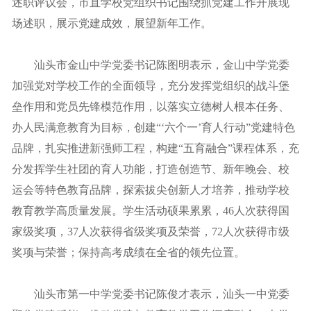
述职评议会，市直学校党组织书记围绕抓党建工作开展现
场述职，展示党建成效，展望新年工作。
汕头市金山中学党委书记陈图明表示，金山中学党委
加强党对学校工作的全面领导，充分发挥党组织的战斗堡
垒作用和党员先锋模范作用，以落实立德树人根本任务、
办人民满意教育为目标，创建“‘六个一’育人行动”党建特色
品牌，扎实推进新强师工程，构建“五育融合”课程体系，充
分发挥学生社团的育人功能，打造创造节、新年晚会、校
运会等特色教育品牌，探索拔尖创新人才培养，推动学校
教育教学高质量发展。学生活动硕果累累，46人次获得国
家级奖项，37人次获得省级奖项及荣誉，72人次获得市级
奖项与荣誉；保持高考成绩在全省的领先位置。
汕头市第一中学党委书记陈俊才表示，汕头一中党委