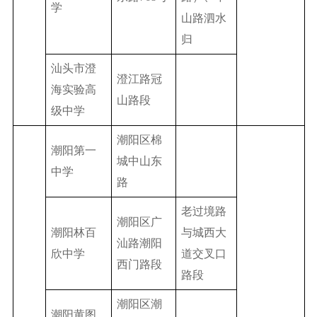
学
山路泗水
归
汕头市澄
澄江路冠
海实验高
山路段
级中学
潮阳区棉
潮阳第一
城中山东
中学
路
老过境路
潮阳区广
潮阳林百
与城西大
汕路潮阳
欣中学
道交叉口
西门路段
路段
潮阳区潮
潮阳黄图