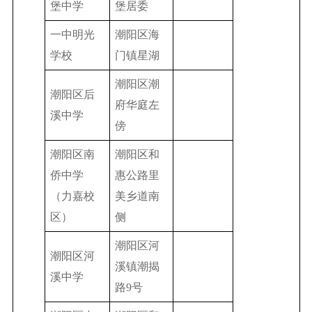
堡中学
堡居委
一中明光
潮阳区海
学校
门镇星湖
潮阳区潮
潮阳区后
府华庭左
溪中学
傍
潮阳区南
潮阳区和
侨中学
惠公路里
（力嘉校
美乡道南
区）
侧
潮阳区河
潮阳区河
溪镇潮揭
溪中学
路9号