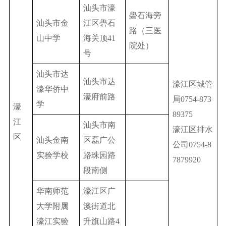
汕头市濠
礐石海旁
汕头市金
江区礐石
路（三医
山中学
海关顶41
院处）
号
汕头市达
汕头市达
濠江区城管
濠华侨中
濠府前路
局0754-873
学
濠
89375
江
汕头市南
濠江区排水
区
汕头金南
区磊广公
公司0754-8
实验学校
路珠园路
7879920
段南侧
华南师范
濠江区广
大学附属
澳街道北
濠江实验
升旗山路4