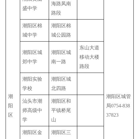
海路凤南
盛中学
路段
潮阳区棉
潮阳区棉
城中学
城公园路
东山大道
潮阳区城
潮阳区城
移动大楼
郊中学
南一路
路段
潮阳实验
潮阳区城
学校
北四路
潮
潮阳区城管
汕头市潮
潮阳区和
阳
局0754-838
师高级中
平镇桥尾
区
37823
学
山
潮阳区金
潮阳区三