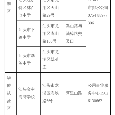
湖
特区林百
湖区天山
市排水公司
区
欣中学
路29号
0754-88977
306
汕头市龙
嵩山路与
汕头市下
湖区嵩山
汕樟路交
蓬中学
路188号
叉口
汕头市龙
汕头市翠
湖区翠英
英中学
庄
华
侨
汕头市龙
公用事业服
汕头金中
试
湖区海峡
阿里山路
务中心1562
海湾学校
验
路6号
6130662
区