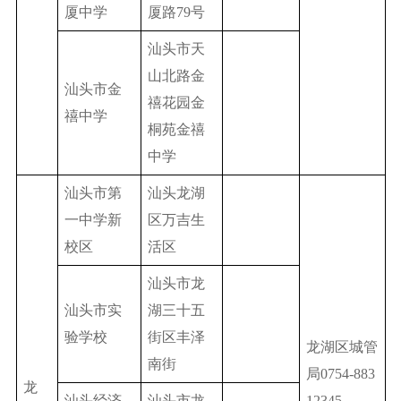
厦中学
厦路79号
汕头市天
山北路金
汕头市金
禧花园金
禧中学
桐苑金禧
中学
汕头市第
汕头龙湖
一中学新
区万吉生
校区
活区
汕头市龙
汕头市实
湖三十五
验学校
街区丰泽
龙湖区城管
南街
局0754-883
龙
汕头经济
汕头市龙
12345