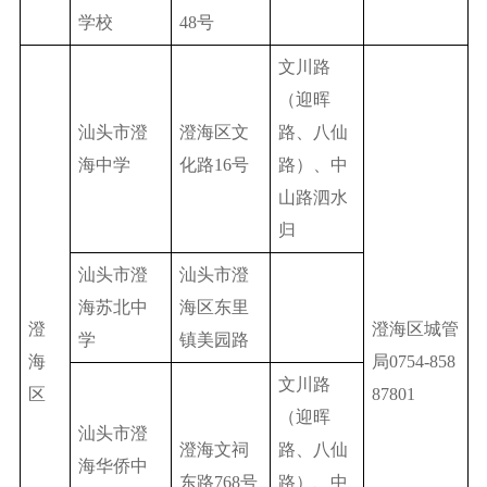
学校
48号
文川路
（迎晖
汕头市澄
澄海区文
路、八仙
海中学
化路16号
路）、中
山路泗水
归
汕头市澄
汕头市澄
海苏北中
海区东里
澄
澄海区城管
学
镇美园路
海
局0754-858
文川路
区
87801
（迎晖
汕头市澄
澄海文祠
路、八仙
海华侨中
东路768号
路）、中