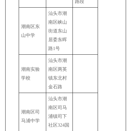
路段
汕头市潮
南区峡山
潮南区东
街道东山
山中学
居委东晖
路1号
汕头市潮
潮南实验
南区两英
学校
镇东北村
金石路
汕头市潮
南区司马
潮南区司
浦镇司下
马浦中学
社区324国