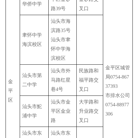
华侨中学
路39号
叉口
汕头市海
滨路35号
聿怀中学
汕头市聿
海滨校区
怀中学海
滨校区
金平区城管
汕头市外
民族路和
汕头市第
局0754-867
马路红星
福平路交
金
二中学
37393
巷4号
叉口
平
市排水公司
区
汕头市金
大学路和
0754-88977
汕头市鮀
平区金业
升业路交
306
浦中学
路
叉口
汕头市东
汕头市东