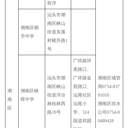
前洋
汕头市潮
南区峡山
潮南区晓
街道东溪
升中学
村晓升路1
号
广祥路环
美路口、
汕头市潮
广祥路金
潮南区城管
南区峡山
苑路口、
局0754-837
潮
潮南区峡
街道洋汾
汕尾社区
91010
南
晖中学
林桂林西
汕尾小
潮南区排水
区
路20号
学、324
公司0754-8
国道祥园
9489428