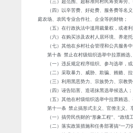
（三）超范围、超标准向村民筹资筹劳、摊
（四）以辛苦费、好处费、服务费等名义索
庭农场、农民专业合作社、企业等的财物；
（五）在行政执法中滥用裁量权，或者利
（六）在购买涉及农村人居环境、养老托
（七）其他在乡村社会管理和公共服务中
第十条 禁止在村级组织选举中拉票贿选、
（一）违反规定程序组织、参与选举，或者
（二）采取暴力、威胁、欺骗、贿赂、拉拢
（三）利用黑恶势力、宗族势力、宗教势
（四）诬告陷害、造谣抹黑选举候选人；
（五）其他在村级组织选举中拉票贿选、
第十一条 禁止搞形式主义、官僚主义、享
（一）搞劳民伤财的“形象工程”、“政绩工
（二）落实政策措施和任务部署搞“一刀切