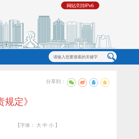
分享到：
责规定》
【字体：
大
中
小
】