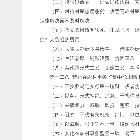
（三）搞强迫命令，干涉农民依法自主安排
（四）对待村民态度恶劣，故意刁难村民，
定能解决而不及时解决；
（五）巧立名目请客送礼、违规吃喝，滥发
由个人负担的费用；
（六）大操大办婚丧喜庆事宜，借操办婚
（七）生活奢靡、铺张浪费、贪图享乐、追
（八）其他搞形式主义、官僚主义、享乐
第十二条 禁止在农村事务监督中欺上瞒下
（一）不按照规定实行民主理财，或者伪
（二）以各种形式拒绝、逃避、干扰信息
（三）采取暴力、威胁、欺骗、贿赂、拉拢
（四）阻挠、干扰有关机关、部门、单位依
（五）以威胁、恐吓等不正当手段妨害村务
（六）其他在农村事务监督中欺上瞒下、