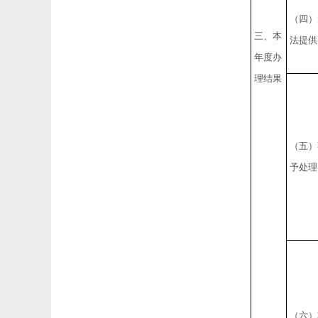
（四）
三、本
法提供
年度办
理结果
（五）
予处理
（六）