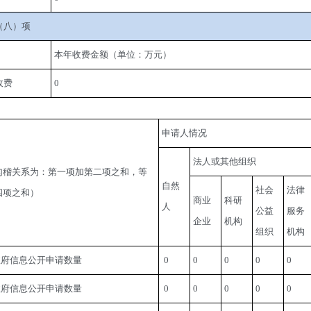
（八）项
本年收费金额（单位：万元）
收费
0
申请人情况
法人或其他组织
勾稽关系为：第一项加第二项之和，等
自然
社会
法律
四项之和）
商业
科研
人
公益
服务
企业
机构
组织
机构
政府信息公开申请数量
 0
0
0
0
0
政府信息公开申请数量
 0
0
0
0
0