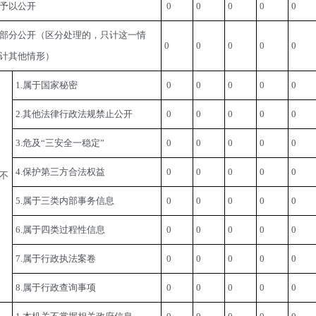
予以公开
 0
0
0
0
0
部分公开（区分处理的，只计这一情
0
0
0
0
0
计其他情形）
1.属于国家秘密
 0
0
0
0
0
2.其他法律行政法规禁止公开
 0
0
0
0
0
3.危及“三安全一稳定”
 0
0
0
0
0
4.保护第三方合法权益
 0
0
0
0
0
不
5.属于三类内部事务信息
 0
0
0
0
0
6.属于四类过程性信息
 0
0
0
0
0
7.属于行政执法案卷
 0
0
0
0
0
8.属于行政查询事项
 0
0
0
0
0