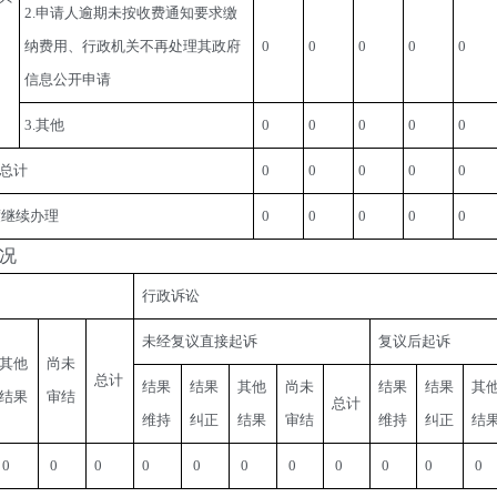
2.申请人逾期未按收费通知要求缴
纳费用、行政机关不再处理其政府
 0
0
0
0
0
信息公开申请
3.其他
 0
0
0
0
0
总计
 0
0
0
0
0
度继续办理
 0
0
0
0
0
况
行政诉讼
未经复议直接起诉
复议后起诉
其他
尚未
总计
结果
结果
其他
尚未
结果
结果
其
结果
审结
总计
维持
纠正
结果
审结
维持
纠正
结
 0
 0
0 
0 
 0
 0
 0
 0
 0
0 
 0