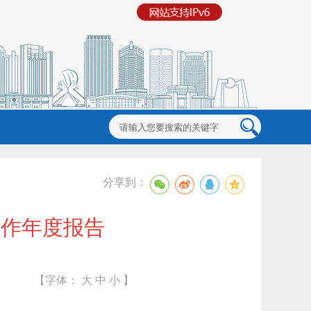
分享到：
工作年度报告
【字体：
大
中
小
】