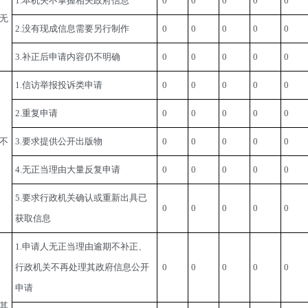
1.本机关不掌握相关政府信息
 0
0
0
0
0
无
2.没有现成信息需要另行制作
 0
0
0
0
0
3.补正后申请内容仍不明确
 0
0
0
0
0
1.信访举报投诉类申请
 0
0
0
0
0
2.重复申请
 0
0
0
0
0
不
3.要求提供公开出版物
 0
0
0
0
0
4.无正当理由大量反复申请
 0
0
0
0
0
5.要求行政机关确认或重新出具已
 0
0
0
0
0
获取信息
1.申请人无正当理由逾期不补正、
行政机关不再处理其政府信息公开
 0
0
0
0
0
申请
其