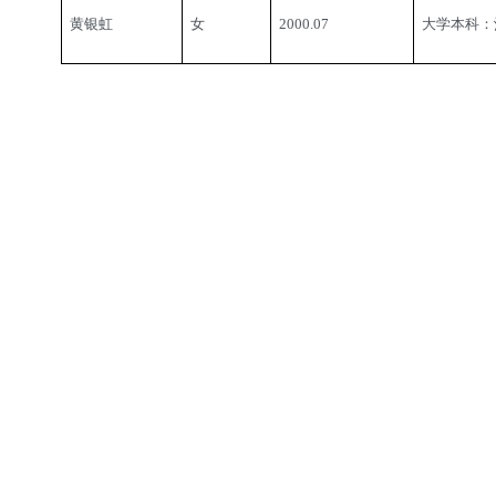
黄银虹
女
2000.07
大学本科：