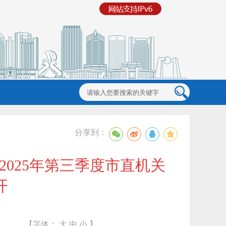
分享到：
2025年第三季度市直机关
开
【字体：
大
中
小
】