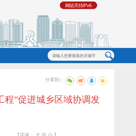
分享到：
工程”促进城乡区域协调发
【字体：
大
中
小
】