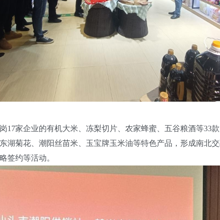
7家企业的有机大米、冻梨切片、农家蜂蜜、五谷粮酒等33款
东湖菊花、潮阳丝苗米、玉宝牌玉米油等特色产品，形成南北交
略签约等活动。