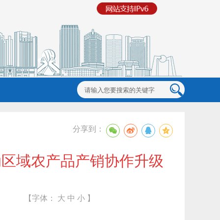
分享到：
动区域农产品产销协作升级
【字体：
大
中
小
】