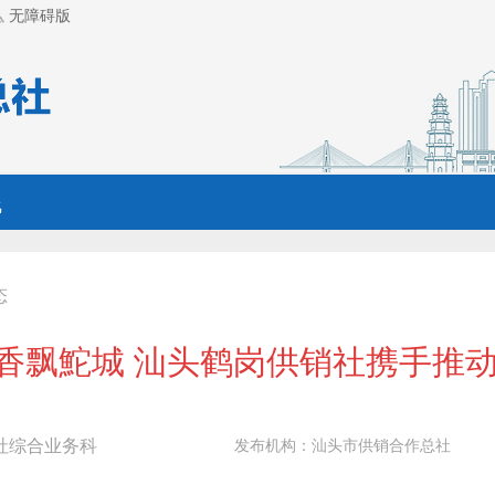
无障碍版
线
态
”香飘鮀城 汕头鹤岗供销社携手推
社综合业务科
发布机构：
汕头市供销合作总社