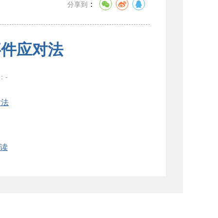
：
分享到
事件应对法
数：
-
对法
读