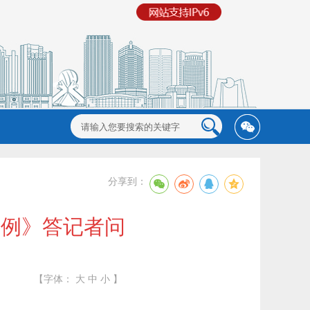
分享到：
条例》答记者问
【字体：
大
中
小
】